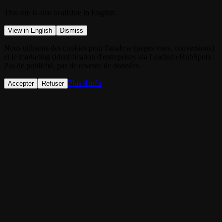
This site is also available in English.
View in English
Dismiss
Nous utilisons des cookies pour l'analyse (pages vues, conversions)
et le marketing (identification d'entreprises via Leadinfo/HubSpot).
Pas de publicité, pas de revente de données.
Plus d'info
Accepter
Refuser