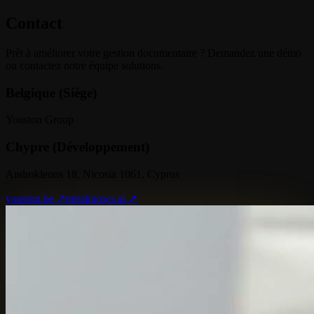
Contact
Prêt à améliorer votre gestion documentaire ? Demandez une démo
ou contactez notre équipe solutions.
Belgique (Siège)
Youston Group
Chypre (Développement)
Androkleous 18, Nicosia 1061, Cyprus
youston.be ↗
miraknows.ai ↗