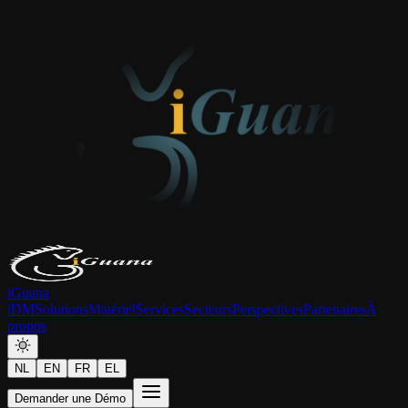
iGuana
iDM
Solutions
Matériel
Services
Secteurs
Perspectives
Partenaires
À
propos
NL
EN
FR
EL
Demander une Démo