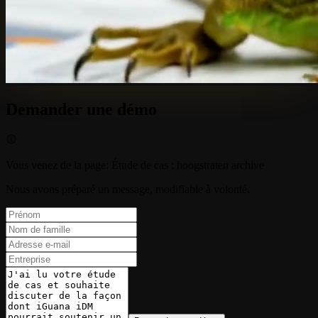
Demander une démo
Vous venez de la page
:
Étude de cas : hoogstraten archive
Nous avons préparé un message, modifiable à volonté.