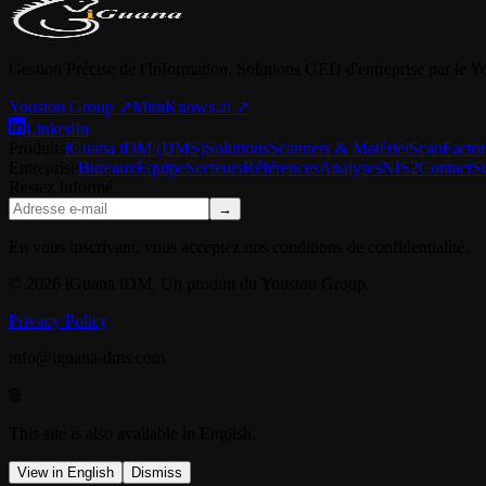
Gestion Précise de l'Information. Solutions GED d'entreprise par le 
Youston Group
↗
MiraKnows.ai ↗
LinkedIn
Produits
iGuana iDM (DMS)
Solutions
Scanners & Matériel
ScanFacto
Entreprise
Bureaux
Équipe
Secteurs
Références
Analyses
NIS2
Contact
S
Restez Informé
→
En vous inscrivant, vous acceptez nos conditions de confidentialité.
© 2026 iGuana iDM. Un produit du Youston Group.
Privacy Policy
info@iguana-dms.com
🌐
This site is also available in English.
View in English
Dismiss