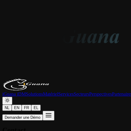
iGuana iDM
Solutions
Matériel
Services
Secteurs
Perspectives
Partenaire
NL
EN
FR
EL
Demander une Démo
Contact