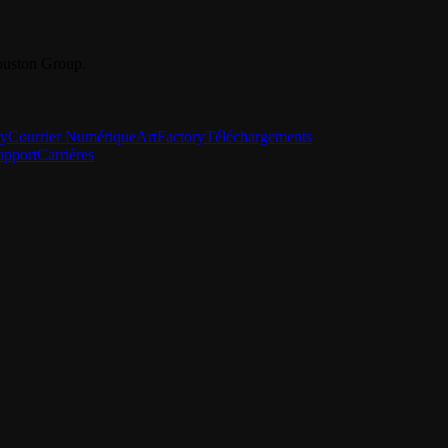
Youston Group.
ry
Courrier Numérique
ArtFactory
Téléchargements
upport
Carrières