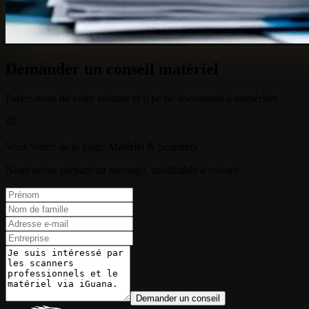
Demander un conseil matériel
Parlez-nous de votre volume et type de documents à numériser.
Vous venez de la page
:
Matériel & Scanners
Nous avons préparé un message, modifiable à volonté.
Demander un conseil