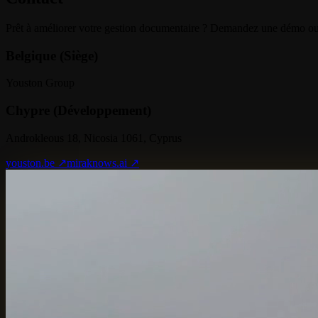
Prêt à améliorer votre gestion documentaire ? Demandez une démo ou 
Belgique (Siège)
Youston Group
Chypre (Développement)
Androkleous 18, Nicosia 1061, Cyprus
youston.be ↗
miraknows.ai ↗