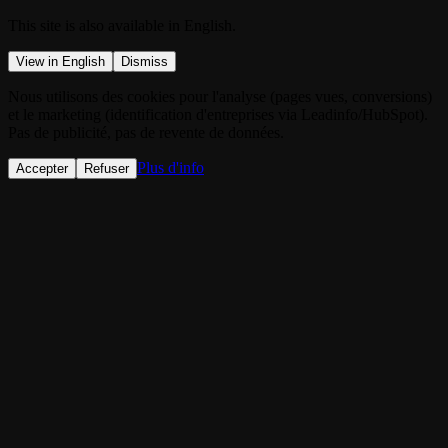
This site is also available in English.
View in English
Dismiss
Nous utilisons des cookies pour l'analyse (pages vues, conversions)
et le marketing (identification d'entreprises via Leadinfo/HubSpot).
Pas de publicité, pas de revente de données.
Plus d'info
Accepter
Refuser