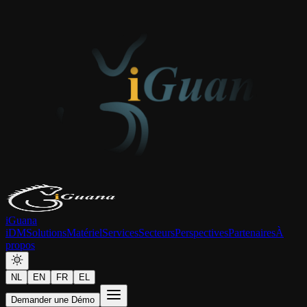
iGuana
iDM
Solutions
Matériel
Services
Secteurs
Perspectives
Partenaires
À
propos
NL
EN
FR
EL
Demander une Démo