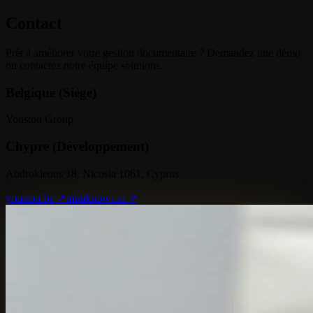
Contact
Prêt à améliorer votre gestion documentaire ? Demandez une démo
ou contactez notre équipe solutions.
Belgique (Siège)
Youston Group
Chypre (Développement)
Androkleous 18, Nicosia 1061, Cyprus
youston.be ↗
miraknows.ai ↗