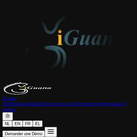
iGuana
iDM
Solutions
Matériel
Services
Secteurs
Perspectives
Partenaires
À
propos
NL
EN
FR
EL
Demander une Démo