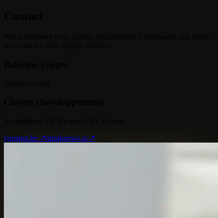
Contact
Prêt à améliorer votre gestion documentaire ? Demandez une démo
ou contactez notre équipe solutions.
Belgique (Siège)
Youston Group
Chypre (Développement)
Androkleous 18, Nicosia 1061, Cyprus
youston.be ↗
miraknows.ai ↗