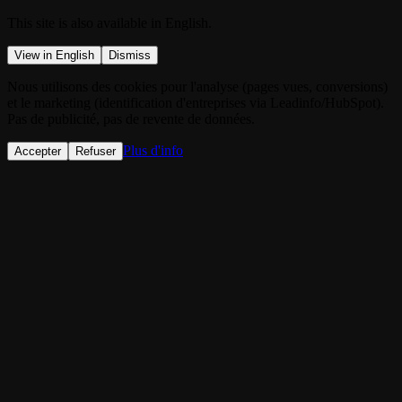
This site is also available in English.
View in English
Dismiss
Nous utilisons des cookies pour l'analyse (pages vues, conversions)
et le marketing (identification d'entreprises via Leadinfo/HubSpot).
Pas de publicité, pas de revente de données.
Plus d'info
Accepter
Refuser