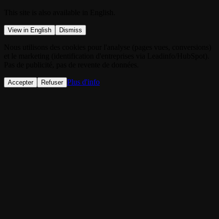
This site is also available in English.
View in English
Dismiss
Nous utilisons des cookies pour l'analyse (pages vues, conversions)
et le marketing (identification d'entreprises via Leadinfo/HubSpot).
Pas de publicité, pas de revente de données.
Plus d'info
Accepter
Refuser