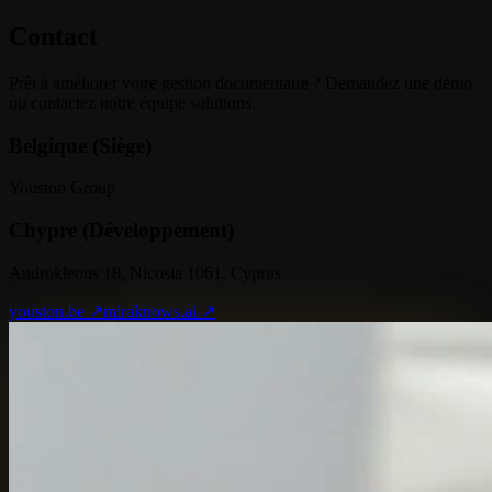
Contact
Prêt à améliorer votre gestion documentaire ? Demandez une démo
ou contactez notre équipe solutions.
Belgique (Siège)
Youston Group
Chypre (Développement)
Androkleous 18, Nicosia 1061, Cyprus
youston.be ↗
miraknows.ai ↗