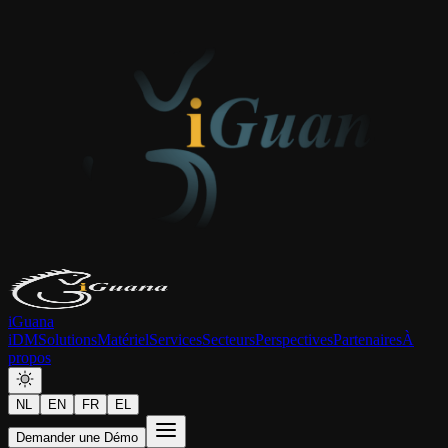
iGuana
iDM
Solutions
Matériel
Services
Secteurs
Perspectives
Partenaires
À
propos
NL
EN
FR
EL
Demander une Démo