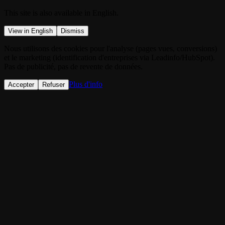
This site is also available in English.
View in English
Dismiss
Nous utilisons des cookies pour l'analyse (pages vues, conversions)
et le marketing (identification d'entreprises via Leadinfo/HubSpot).
Pas de publicité, pas de revente de données.
Plus d'info
Accepter
Refuser