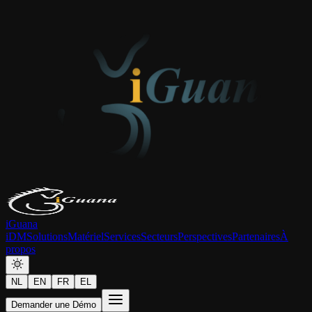
iGuana
iDM
Solutions
Matériel
Services
Secteurs
Perspectives
Partenaires
À
propos
NL
EN
FR
EL
Demander une Démo