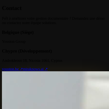
Contact
Prêt à améliorer votre gestion documentaire ? Demandez une démo
ou contactez notre équipe solutions.
Belgique (Siège)
Youston Group
Chypre (Développement)
Androkleous 18, Nicosia 1061, Cyprus
youston.be ↗
miraknows.ai ↗