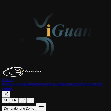
iGuana
iDM
Solutions
Matériel
Services
Secteurs
Perspectives
Partenaires
À
propos
NL
EN
FR
EL
Demander une Démo