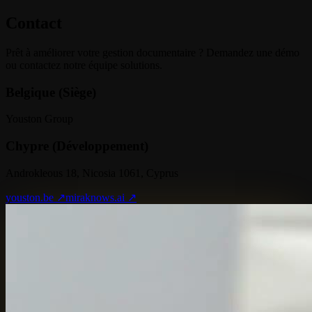
Contact
Prêt à améliorer votre gestion documentaire ? Demandez une démo
ou contactez notre équipe solutions.
Belgique (Siège)
Youston Group
Chypre (Développement)
Androkleous 18, Nicosia 1061, Cyprus
youston.be ↗
miraknows.ai ↗