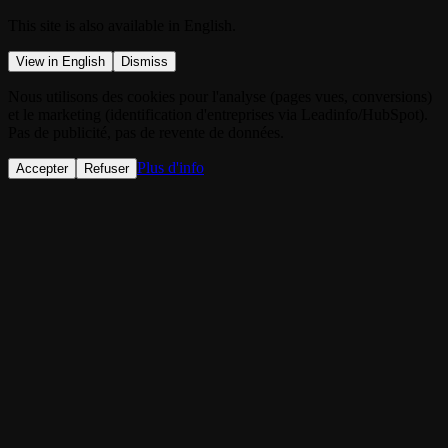
This site is also available in English.
View in English
Dismiss
Nous utilisons des cookies pour l'analyse (pages vues, conversions)
et le marketing (identification d'entreprises via Leadinfo/HubSpot).
Pas de publicité, pas de revente de données.
Plus d'info
Accepter
Refuser