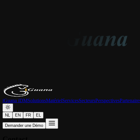
iGuana iDM
Solutions
Matériel
Services
Secteurs
Perspectives
Partenaire
NL
EN
FR
EL
Demander une Démo
Contact