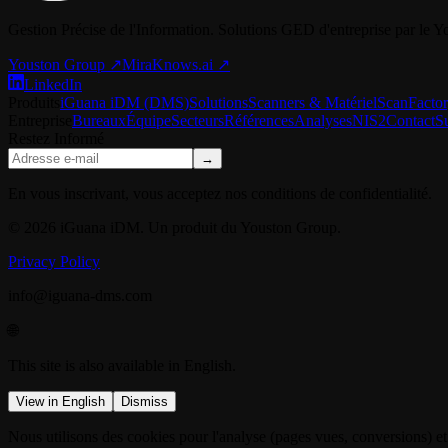
Gestion Précise de l'Information. Solutions GED d'entreprise par le 
Youston Group
↗
MiraKnows.ai ↗
LinkedIn
Produits
iGuana iDM (DMS)
Solutions
Scanners & Matériel
ScanFacto
Entreprise
Bureaux
Équipe
Secteurs
Références
Analyses
NIS2
Contact
S
Restez Informé
→
En vous inscrivant, vous acceptez nos conditions de confidentialité.
© 2026 iGuana iDM. Un produit du Youston Group.
Privacy Policy
info@iguana-dms.com
🌐
This site is also available in English.
View in English
Dismiss
Nous utilisons des cookies pour l'analyse (pages vues, conversions) et