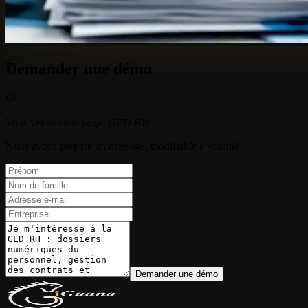
Demander une démo
Vous venez de la page
:
GED RH
Nous avons préparé un message, modifiable à volonté.
Demander une démo