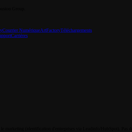
Youston Group.
ry
Courrier Numérique
ArtFactory
Téléchargements
upport
Carrières
 le marketing (identification d'entreprises via Leadinfo/HubSpot). Pas d