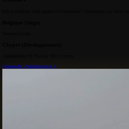
Prêt à améliorer votre gestion documentaire ? Demandez une démo ou 
Belgique (Siège)
Youston Group
Chypre (Développement)
Androkleous 18, Nicosia 1061, Cyprus
youston.be ↗
miraknows.ai ↗