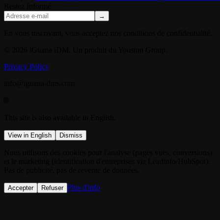
Restez Informé
→
En vous inscrivant, vous acceptez nos conditions de confidentialité.
© 2026 iGuana iDM. Un produit du Youston Group.
Privacy Policy
info@iguana-dms.com
🌐
This site is also available in English.
View in English
Dismiss
Nous utilisons des cookies pour l'analyse (pages vues, conversions)
et le marketing (identification d'entreprises via Leadinfo/HubSpot).
Pas de publicité, pas de revente de données.
Plus d'info
Accepter
Refuser