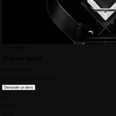
Qidenus
Manual
Qidenus Smart
Distributeur officiel
Individual operation. Easy to use
Demander un devis
Type
Manual
Vitesse