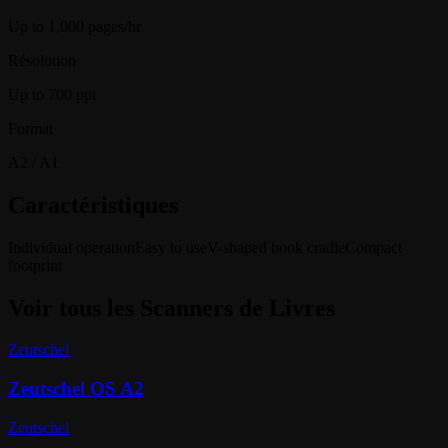
Up to 1,000 pages/hr
Résolution
Up to 700 ppi
Format
A2 / A1
Caractéristiques
Individual operation
Easy to use
V-shaped book cradle
Compact
footprint
Voir tous les
Scanners de Livres
Zeutschel
Zeutschel OS A2
Zeutschel