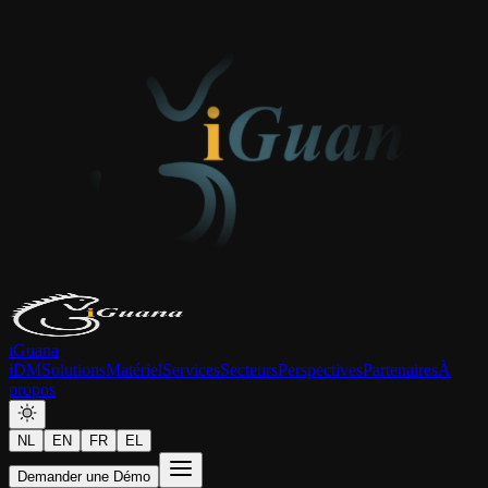
iGuana
iDM
Solutions
Matériel
Services
Secteurs
Perspectives
Partenaires
À
propos
NL
EN
FR
EL
Demander une Démo