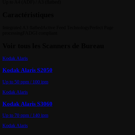
Up to A4 (ADF) / A3 (flatbed)
Caractéristiques
Integrated A3 flatbed
Active Feed Technology
Perfect Page
processing
FADGI compliant
Voir tous les
Scanners de Bureau
Kodak Alaris
Kodak Alaris S2050
Up to 50 ppm / 100 ipm
Kodak Alaris
Kodak Alaris S3060
Up to 70 ppm / 140 ipm
Kodak Alaris