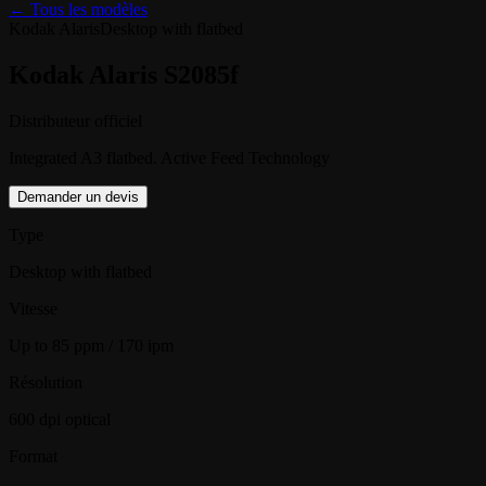
← Tous les modèles
Kodak Alaris
Desktop with flatbed
Kodak Alaris S2085f
Distributeur officiel
Integrated A3 flatbed. Active Feed Technology
Demander un devis
Type
Desktop with flatbed
Vitesse
Up to 85 ppm / 170 ipm
Résolution
600 dpi optical
Format