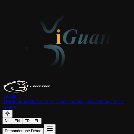
iGuana
iDM
Solutions
Matériel
Services
Secteurs
Perspectives
Partenaires
À
propos
NL
EN
FR
EL
Demander une Démo