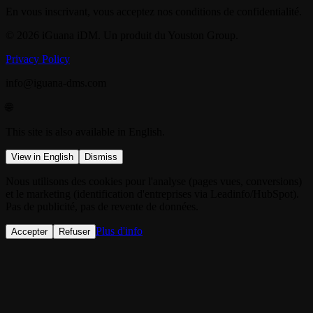
En vous inscrivant, vous acceptez nos conditions de confidentialité.
© 2026 iGuana iDM. Un produit du Youston Group.
Privacy Policy
info@iguana-dms.com
🌐
This site is also available in English.
View in English
Dismiss
Nous utilisons des cookies pour l'analyse (pages vues, conversions)
et le marketing (identification d'entreprises via Leadinfo/HubSpot).
Pas de publicité, pas de revente de données.
Plus d'info
Accepter
Refuser