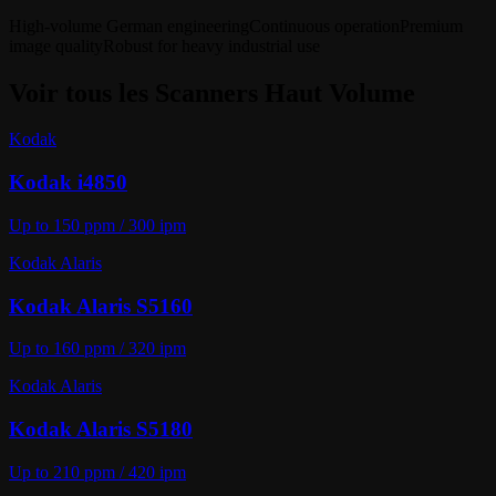
High-volume German engineering
Continuous operation
Premium
image quality
Robust for heavy industrial use
Voir tous les
Scanners Haut Volume
Kodak
Kodak i4850
Up to 150 ppm / 300 ipm
Kodak Alaris
Kodak Alaris S5160
Up to 160 ppm / 320 ipm
Kodak Alaris
Kodak Alaris S5180
Up to 210 ppm / 420 ipm