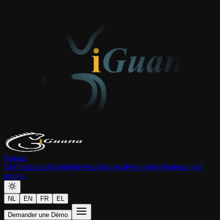
iGuana
iDM
Solutions
Matériel
Services
Secteurs
Perspectives
Partenaires
À
propos
NL
EN
FR
EL
Demander une Démo