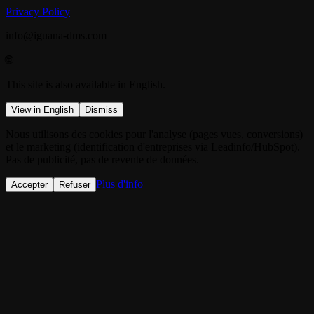
Privacy Policy
info@iguana-dms.com
🌐
This site is also available in English.
View in English
Dismiss
Nous utilisons des cookies pour l'analyse (pages vues, conversions)
et le marketing (identification d'entreprises via Leadinfo/HubSpot).
Pas de publicité, pas de revente de données.
Plus d'info
Accepter
Refuser