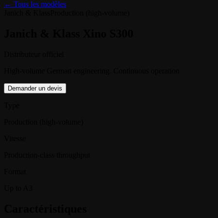
← Tous les modèles
Janich & Klass
Production (high-volume)
Janich & Klass Xino S300
Distributeur officiel
High-volume German engineering. Continuous operation
Demander un devis
Type
Production (high-volume)
Vitesse
Production-class throughput
Format
Up to A3
Caractéristiques