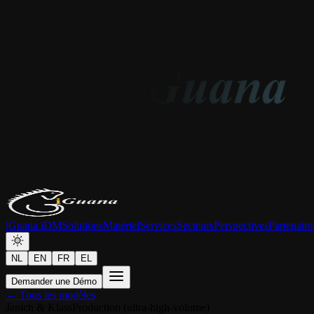
iGuana iDM
Solutions
Matériel
Services
Secteurs
Perspectives
Partenaire
NL
EN
FR
EL
Demander une Démo
← Tous les modèles
Janich & Klass
Production (ultra-high-volume)