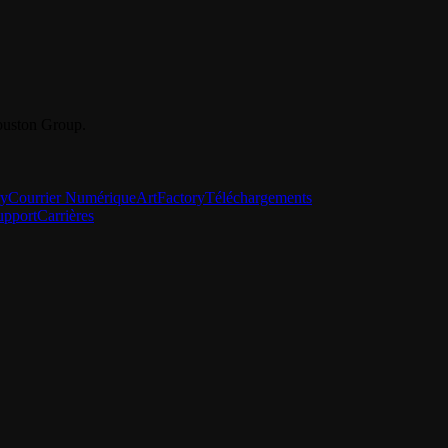
Youston Group.
ry
Courrier Numérique
ArtFactory
Téléchargements
upport
Carrières