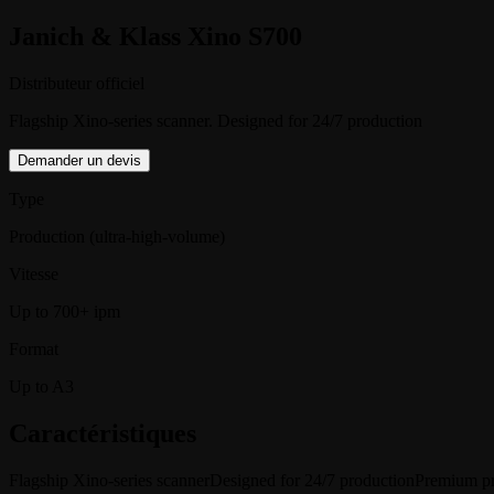
Janich & Klass Xino S700
Distributeur officiel
Flagship Xino-series scanner. Designed for 24/7 production
Demander un devis
Type
Production (ultra-high-volume)
Vitesse
Up to 700+ ipm
Format
Up to A3
Caractéristiques
Flagship Xino-series scanner
Designed for 24/7 production
Premium pr