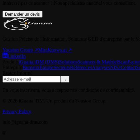
Intéressé par ce scanner ? Nos spécialistes matériel vous conseillent.
Demander un devis
Gestion Précise de l'Information. Solutions GED d'entreprise par le 
Youston Group
↗
MiraKnows.ai ↗
LinkedIn
Produits
iGuana iDM (DMS)
Solutions
Scanners & Matériel
ScanFacto
Entreprise
Bureaux
Équipe
Secteurs
Références
Analyses
NIS2
Contact
S
Restez Informé
→
En vous inscrivant, vous acceptez nos conditions de confidentialité.
© 2026 iGuana iDM. Un produit du Youston Group.
Privacy Policy
info@iguana-dms.com
🌐