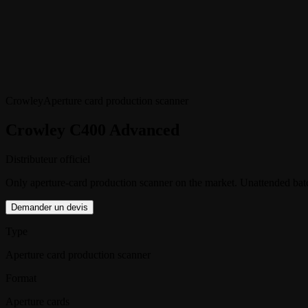
Crowley
Aperture card production scanner
Crowley C400 Advanced
Distributeur officiel
Only aperture-card production scanner on the market. Unattended bat
Demander un devis
Type
Aperture card production scanner
Format
Aperture cards