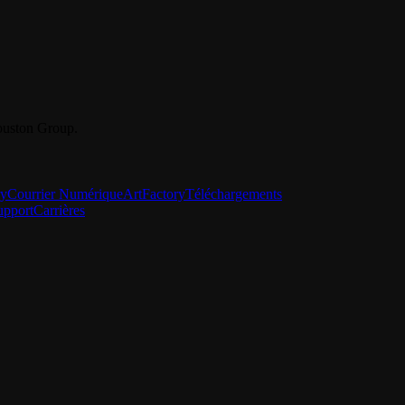
Youston Group.
ry
Courrier Numérique
ArtFactory
Téléchargements
upport
Carrières