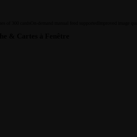
es of 300 cards
On-demand manual feed supported
Improved image qua
he & Cartes à Fenêtre