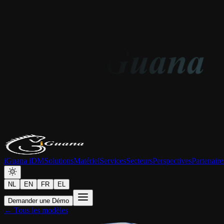
iGuana iDM
Solutions
Matériel
Services
Secteurs
Perspectives
Partenaire
NL
EN
FR
EL
Demander une Démo
← Tous les modèles