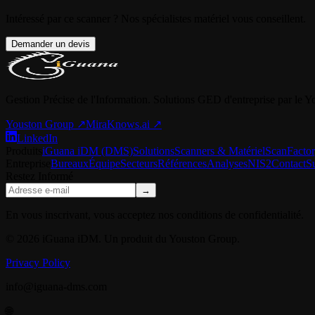
Intéressé par ce scanner ? Nos spécialistes matériel vous conseillent.
Demander un devis
Gestion Précise de l'Information. Solutions GED d'entreprise par le 
Youston Group
↗
MiraKnows.ai ↗
LinkedIn
Produits
iGuana iDM (DMS)
Solutions
Scanners & Matériel
ScanFacto
Entreprise
Bureaux
Équipe
Secteurs
Références
Analyses
NIS2
Contact
S
Restez Informé
→
En vous inscrivant, vous acceptez nos conditions de confidentialité.
© 2026 iGuana iDM. Un produit du Youston Group.
Privacy Policy
info@iguana-dms.com
🌐