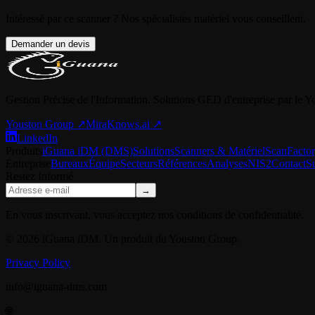
Intéressé par ce scanner ? Nos spécialistes matériel vous conseillent.
Demander un devis
Gestion Précise de l'Information. Solutions GED d'entreprise par le 
Youston Group
↗
MiraKnows.ai ↗
LinkedIn
Produits
iGuana iDM (DMS)
Solutions
Scanners & Matériel
ScanFacto
Entreprise
Bureaux
Équipe
Secteurs
Références
Analyses
NIS2
Contact
S
Restez Informé
→
En vous inscrivant, vous acceptez nos conditions de confidentialité.
© 2026 iGuana iDM. Un produit du Youston Group.
Privacy Policy
info@iguana-dms.com
🌐