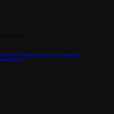
Youston Group.
ry
Courrier Numérique
ArtFactory
Téléchargements
upport
Carrières