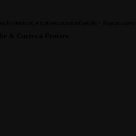
eal for distributed or multi-site collections
FastFiche + Quantum softwa
he & Cartes à Fenêtre