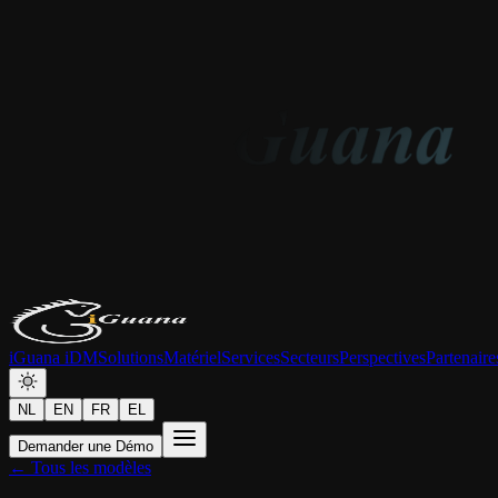
iGuana iDM
Solutions
Matériel
Services
Secteurs
Perspectives
Partenaire
NL
EN
FR
EL
Demander une Démo
← Tous les modèles