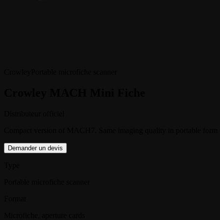
Crowley
Portable microfiche scanner
Crowley MACH Mini Fiche
Distributeur officiel
Compact version of MACH7. Same imaging quality in portable form
Demander un devis
Type
Portable microfiche scanner
Format
Microfiche, aperture cards