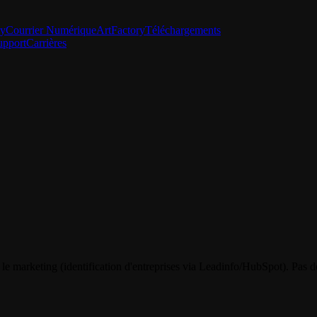
ry
Courrier Numérique
ArtFactory
Téléchargements
upport
Carrières
 le marketing (identification d'entreprises via Leadinfo/HubSpot). Pas d