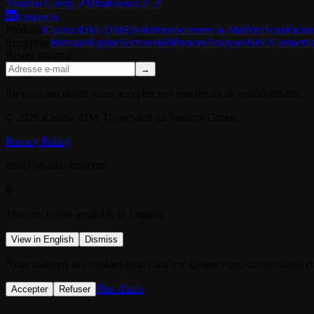
Youston Group
↗
MiraKnows.ai ↗
LinkedIn
Produits
iGuana iDM (DMS)
Solutions
Scanners & Matériel
ScanFacto
Entreprise
Bureaux
Équipe
Secteurs
Références
Analyses
NIS2
Contact
S
Restez Informé
→
En vous inscrivant, vous acceptez nos conditions de confidentialité.
© 2026 iGuana iDM. Un produit du Youston Group.
Privacy Policy
info@iguana-dms.com
🌐
This site is also available in English.
View in English
Dismiss
Nous utilisons des cookies pour l'analyse (pages vues, conversions) et
Plus d'info
Accepter
Refuser