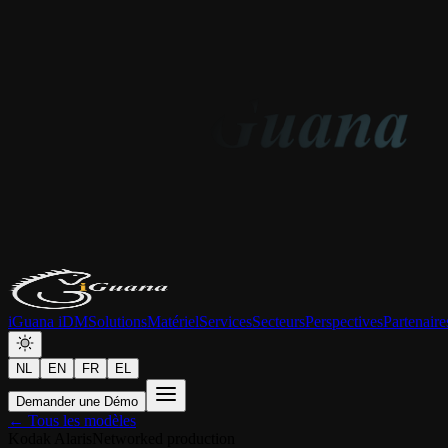
iGuana iDM
Solutions
Matériel
Services
Secteurs
Perspectives
Partenaire
NL
EN
FR
EL
Demander une Démo
← Tous les modèles
Kodak Alaris
Networked production