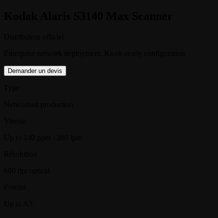
Kodak Alaris S3140 Max Scanner
Distributeur officiel
Enterprise network deployment. Kiosk-ready configuration
Demander un devis
Type
Networked production
Vitesse
Up to 140 ppm / 280 ipm
Résolution
600 dpi optical
Format
Up to A3