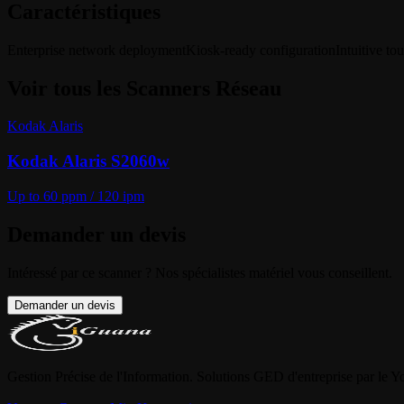
Caractéristiques
Enterprise network deployment
Kiosk-ready configuration
Intuitive to
Voir tous les
Scanners Réseau
Kodak Alaris
Kodak Alaris S2060w
Up to 60 ppm / 120 ipm
Demander un devis
Intéressé par ce scanner ? Nos spécialistes matériel vous conseillent.
Demander un devis
Gestion Précise de l'Information. Solutions GED d'entreprise par le 