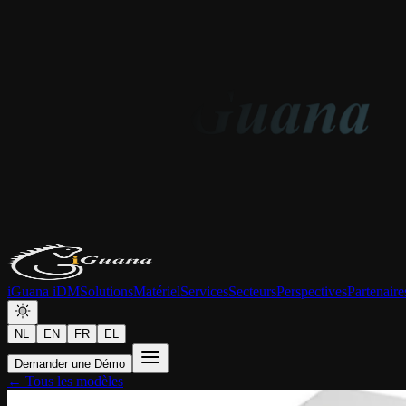
iGuana iDM
Solutions
Matériel
Services
Secteurs
Perspectives
Partenaire
NL
EN
FR
EL
Demander une Démo
← Tous les modèles