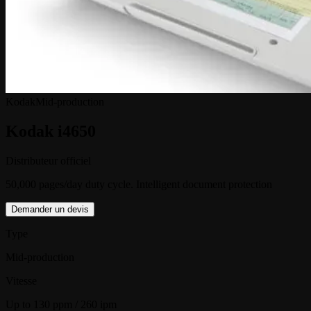
Kodak
Mid-production
Kodak i4650
Distributeur officiel
50,000 pages/day duty cycle. Intelligent document protection
Demander un devis
Type
Mid-production
Vitesse
Up to 130 ppm / 260 ipm