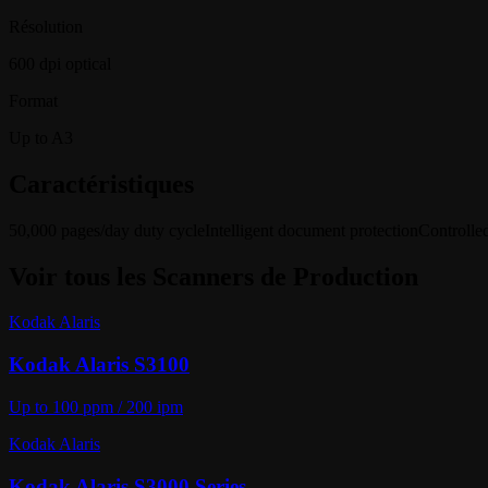
Résolution
600 dpi optical
Format
Up to A3
Caractéristiques
50,000 pages/day duty cycle
Intelligent document protection
Controlle
Voir tous les
Scanners de Production
Kodak Alaris
Kodak Alaris S3100
Up to 100 ppm / 200 ipm
Kodak Alaris
Kodak Alaris S3000 Series