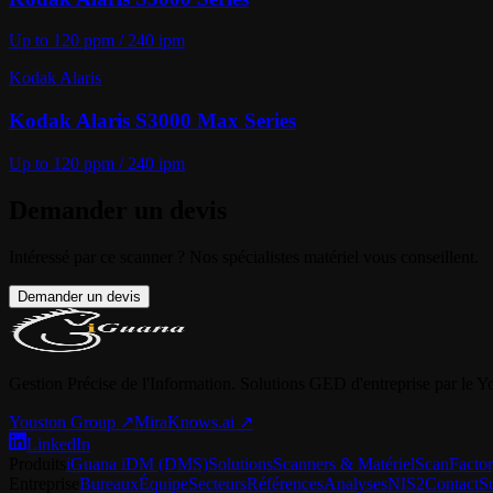
Up to 120 ppm / 240 ipm
Kodak Alaris
Kodak Alaris S3000 Max Series
Up to 120 ppm / 240 ipm
Demander un devis
Intéressé par ce scanner ? Nos spécialistes matériel vous conseillent.
Demander un devis
Gestion Précise de l'Information. Solutions GED d'entreprise par le 
Youston Group
↗
MiraKnows.ai ↗
LinkedIn
Produits
iGuana iDM (DMS)
Solutions
Scanners & Matériel
ScanFacto
Entreprise
Bureaux
Équipe
Secteurs
Références
Analyses
NIS2
Contact
S