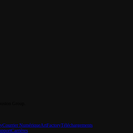
Youston Group.
ry
Courrier Numérique
ArtFactory
Téléchargements
upport
Carrières