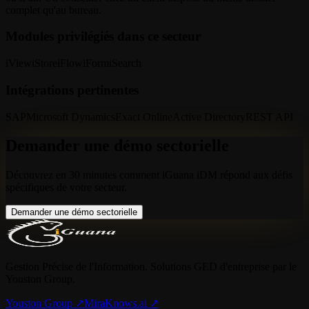
complet qu'au bureau.
Modules privilégiés dans ce secteur
iView
iStore
iFlow
iForm
iSearch
Intégrations pertinentes
SAP
Microsoft Dynamics
Exact Online
Active Directory
REST API
Demander une démo sectorielle
Découvrez en 30 minutes comment iGuana iDM répond aux défis
spécifiques de votre secteur.
Demander une démo sectorielle
Gestion Précise de l'Information. Solutions GED d'entreprise par le
Youston Group.
Youston Group
↗
MiraKnows.ai ↗