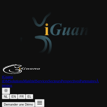
iGuana
iDM
Solutions
Matériel
Services
Secteurs
Perspectives
Partenaires
À
propos
NL
EN
FR
EL
Demander une Démo