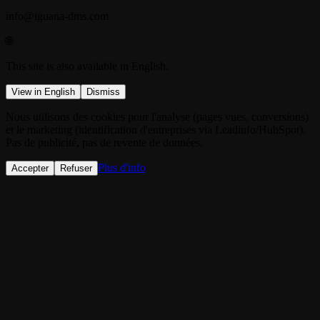
info@iguana-dms.com
🌐
This site is also available in English.
View in English
Dismiss
Nous utilisons des cookies pour l'analyse (pages vues, conversions)
et le marketing (identification d'entreprises via Leadinfo/HubSpot).
Pas de publicité, pas de revente de données.
Plus d'info
Accepter
Refuser