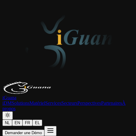
iGuana
iDM
Solutions
Matériel
Services
Secteurs
Perspectives
Partenaires
À
propos
NL
EN
FR
EL
Demander une Démo