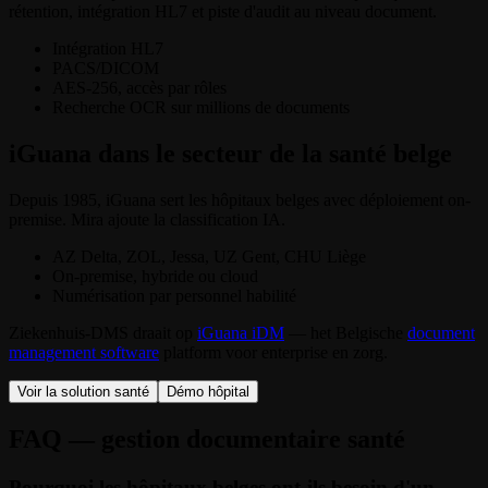
rétention, intégration HL7 et piste d'audit au niveau document.
Intégration HL7
PACS/DICOM
AES-256, accès par rôles
Recherche OCR sur millions de documents
iGuana dans le secteur de la santé belge
Depuis 1985, iGuana sert les hôpitaux belges avec déploiement on-
premise. Mira ajoute la classification IA.
AZ Delta, ZOL, Jessa, UZ Gent, CHU Liège
On-premise, hybride ou cloud
Numérisation par personnel habilité
Ziekenhuis-DMS draait op
iGuana iDM
— het Belgische
document
management software
platform voor enterprise en zorg.
Voir la solution santé
Démo hôpital
FAQ — gestion documentaire santé
Pourquoi les hôpitaux belges ont-ils besoin d'un