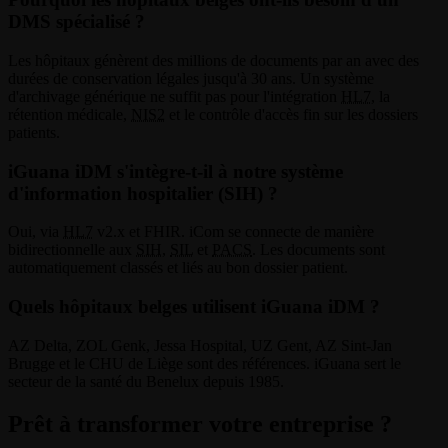
DMS spécialisé ?
Les hôpitaux génèrent des millions de documents par an avec des
durées de conservation légales jusqu'à 30 ans. Un système
d'archivage générique ne suffit pas pour l'intégration
HL7
, la
rétention médicale,
NIS2
et le contrôle d'accès fin sur les dossiers
patients.
iGuana iDM s'intègre-t-il à notre système
d'information hospitalier (SIH) ?
Oui, via
HL7
v2.x et FHIR. iCom se connecte de manière
bidirectionnelle aux
SIH
,
SIL
et
PACS
. Les documents sont
automatiquement classés et liés au bon dossier patient.
Quels hôpitaux belges utilisent iGuana iDM ?
AZ Delta, ZOL Genk, Jessa Hospital, UZ Gent, AZ Sint-Jan
Brugge et le CHU de Liège sont des références. iGuana sert le
secteur de la santé du Benelux depuis 1985.
Prêt à transformer votre entreprise ?