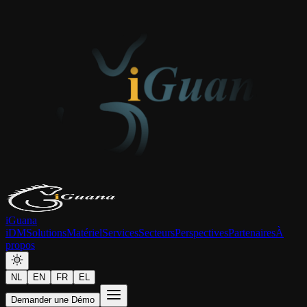
iGuana
iDM
Solutions
Matériel
Services
Secteurs
Perspectives
Partenaires
À
propos
NL
EN
FR
EL
Demander une Démo