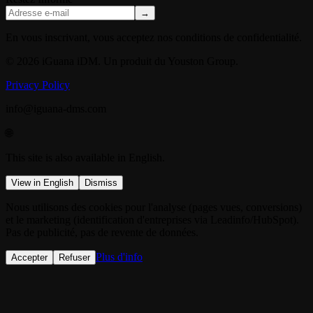
→
En vous inscrivant, vous acceptez nos conditions de confidentialité.
© 2026 iGuana iDM. Un produit du Youston Group.
Privacy Policy
info@iguana-dms.com
🌐
This site is also available in English.
View in English
Dismiss
Nous utilisons des cookies pour l'analyse (pages vues, conversions)
et le marketing (identification d'entreprises via Leadinfo/HubSpot).
Pas de publicité, pas de revente de données.
Plus d'info
Accepter
Refuser