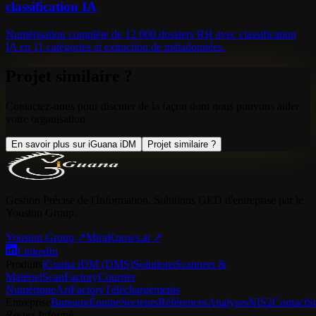
classification IA
Numérisation complète de 12 000 dossiers RH avec classification
IA en 11 catégories et extraction de métadonnées.
Projet similaire ?
Contactez-nous pour discuter de la façon dont nous pouvons aider
votre organisation.
En savoir plus sur iGuana iDM
Projet similaire ?
Gestion Précise de l'Information. Solutions GED d'entreprise par le
Youston Group.
Youston Group
↗
MiraKnows.ai ↗
LinkedIn
Produits
iGuana iDM (DMS)
Solutions
Scanners &
Matériel
ScanFactory
Courrier
Numérique
ArtFactory
Téléchargements
Entreprise
Bureaux
Équipe
Secteurs
Références
Analyses
NIS2
Contact
S
Restez Informé