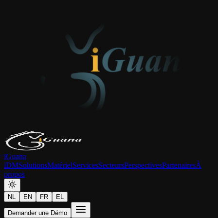
iGuana
iDM
Solutions
Matériel
Services
Secteurs
Perspectives
Partenaires
À
propos
NL
EN
FR
EL
Demander une Démo