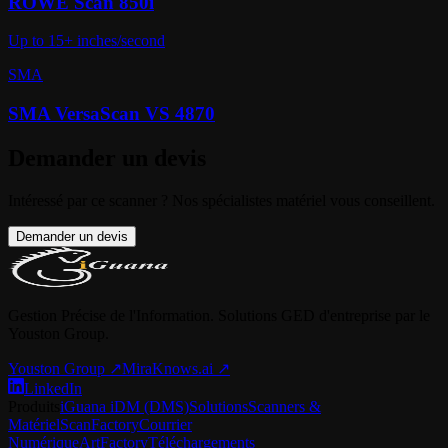
ROWE Scan 850i
Up to 15+ inches/second
SMA
SMA VersaScan VS 4870
Demander un devis
Intéressé par ce scanner ? Nos spécialistes matériel vous conseillent.
Demander un devis
Gestion Précise de l'Information. Solutions GED d'entreprise par le
Youston Group.
Youston Group
↗
MiraKnows.ai ↗
LinkedIn
Produits
iGuana iDM (DMS)
Solutions
Scanners &
Matériel
ScanFactory
Courrier
Numérique
ArtFactory
Téléchargements