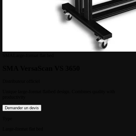
SMA
Large-format flat bed
SMA VersaScan VS 3650
Distributeur officiel
Unique large-format flatbed design. Combines quality with
productivity
Demander un devis
Type
Large-format flat bed