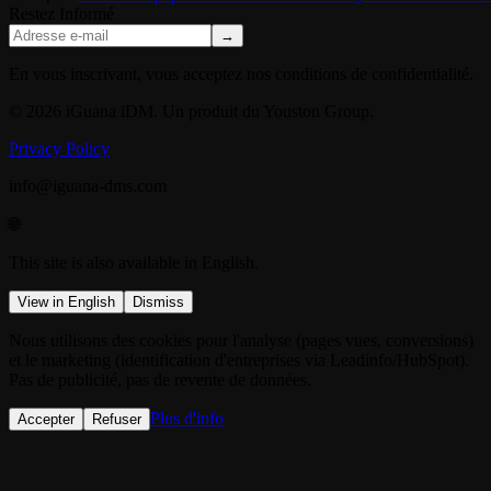
Restez Informé
→
En vous inscrivant, vous acceptez nos conditions de confidentialité.
© 2026 iGuana iDM. Un produit du Youston Group.
Privacy Policy
info@iguana-dms.com
🌐
This site is also available in English.
View in English
Dismiss
Nous utilisons des cookies pour l'analyse (pages vues, conversions)
et le marketing (identification d'entreprises via Leadinfo/HubSpot).
Pas de publicité, pas de revente de données.
Plus d'info
Accepter
Refuser