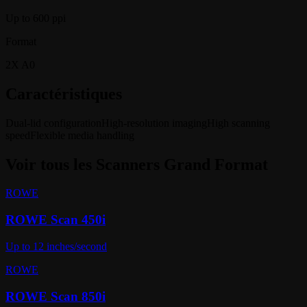
Up to 600 ppi
Format
2X A0
Caractéristiques
Dual-lid configuration
High-resolution imaging
High scanning
speed
Flexible media handling
Voir tous les
Scanners Grand Format
ROWE
ROWE Scan 450i
Up to 12 inches/second
ROWE
ROWE Scan 850i