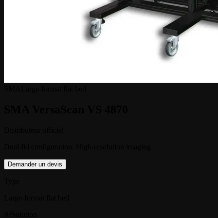
SMA
Large-format flat bed
SMA VersaScan VS 4870
Distributeur officiel
Dual-lid configuration. High-resolution imaging
Demander un devis
Type
Large-format flat bed
Résolution