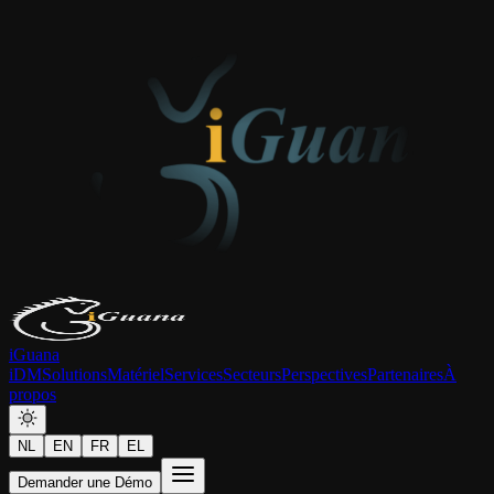
iGuana
iDM
Solutions
Matériel
Services
Secteurs
Perspectives
Partenaires
À
propos
NL
EN
FR
EL
Demander une Démo