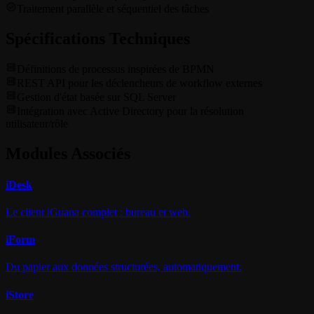
Traitement parallèle et séquentiel des tâches
Spécifications Techniques
Définitions de processus inspirées de BPMN
REST API pour les déclencheurs de workflow externes
Gestion d'état basée sur SQL Server
Intégration avec Active Directory pour la résolution
utilisateur/rôle
Modules Associés
i
Desk
Le client iGuana complet : bureau et web.
i
Form
Du papier aux données structurées, automatiquement.
i
Store