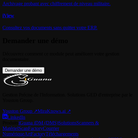
Archivage probant avec chiffrement de niveau militaire.
i
View
Consultez vos documents sans quitter votre ERP.
Demander une démo
Découvrez comment ce module peut améliorer votre gestion
documentaire.
Demander une démo
Gestion Précise de l'Information. Solutions GED d'entreprise par le
Youston Group.
Youston Group
↗
MiraKnows.ai ↗
LinkedIn
Produits
iGuana iDM (DMS)
Solutions
Scanners &
Matériel
ScanFactory
Courrier
Numérique
ArtFactory
Téléchargements