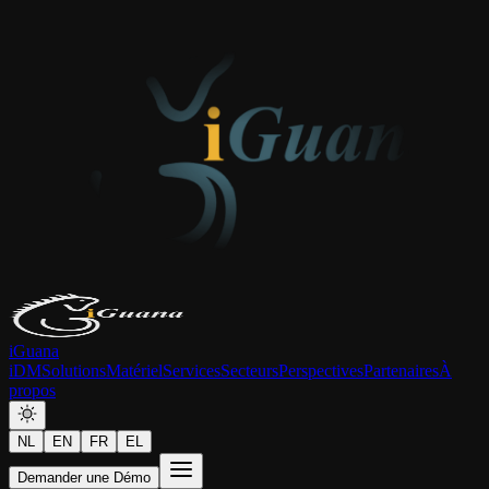
iGuana
iDM
Solutions
Matériel
Services
Secteurs
Perspectives
Partenaires
À
propos
NL
EN
FR
EL
Demander une Démo