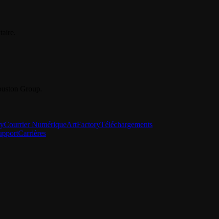
aire.
Youston Group.
ry
Courrier Numérique
ArtFactory
Téléchargements
upport
Carrières