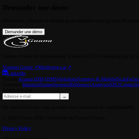
Demander une démo
Découvrez comment ce module peut améliorer votre gestion document
Demander une démo
Gestion Précise de l'Information. Solutions GED d'entreprise par le 
Youston Group
↗
MiraKnows.ai ↗
LinkedIn
Produits
iGuana iDM (DMS)
Solutions
Scanners & Matériel
ScanFacto
Entreprise
Bureaux
Équipe
Secteurs
Références
Analyses
NIS2
Contact
S
Restez Informé
→
En vous inscrivant, vous acceptez nos conditions de confidentialité.
© 2026 iGuana iDM. Un produit du Youston Group.
Privacy Policy
info@iguana-dms.com