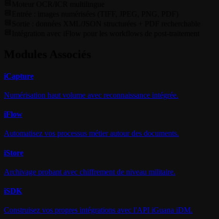
Moteur OCR/ICR multilingue
Entrée : images numérisées (TIFF, JPEG, PNG, PDF)
Sortie : données XML/JSON structurées + PDF recherchable
Intégration avec iFlow pour les workflows de post-traitement
Modules Associés
i
Capture
Numérisation haut volume avec reconnaissance intégrée.
i
Flow
Automatisez vos processus métier autour des documents.
i
Store
Archivage probant avec chiffrement de niveau militaire.
i
SDK
Construisez vos propres intégrations avec l'API iGuana iDM.