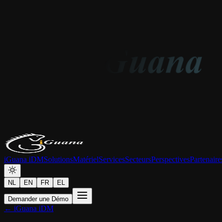
iGuana iDM
Solutions
Matériel
Services
Secteurs
Perspectives
Partenaire
NL
EN
FR
EL
Demander une Démo
← iGuana iDM