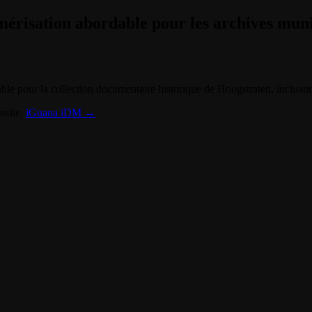
érisation abordable pour les archives muni
able pour la collection documentaire historique de Hoogstraten, incluant
ssite.
iGuana iDM →