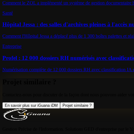
Comment le ZOL a implémenté un système de gestion documentaire hos
Santé
Hôpital Jessa : des salles d'archives pleines à l'accès
Comment l'Hôpital Jessa a déplacé plus de 1 300 boîtes palettes et ré
Entreprise
Profel : 12 000 dossiers RH numérisés avec classificat
Numérisation complète de 12 000 dossiers RH avec classification IA e
Projet similaire ?
Contactez-nous pour discuter de la façon dont nous pouvons aider vot
En savoir plus sur iGuana iDM
Projet similaire ?
Gestion Précise de l'Information. Solutions GED d'entreprise par le 