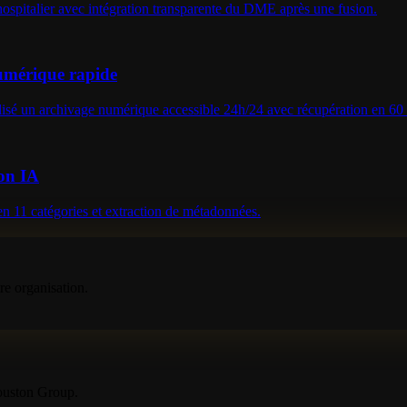
pitalier avec intégration transparente du DME après une fusion.
 numérique rapide
alisé un archivage numérique accessible 24h/24 avec récupération en 60
ion IA
n 11 catégories et extraction de métadonnées.
re organisation.
Youston Group.