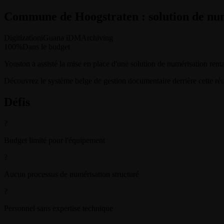
Commune de Hoogstraten : solution de num
Digitization
iGuana iDM
Archiving
100%
Dans le budget
Youston a assisté la mise en place d'une solution de numérisation rent
Découvrez le système belge de gestion documentaire derrière cette réu
Défis
?
Budget limité pour l'équipement
?
Aucun processus de numérisation structuré
?
Personnel sans expertise technique