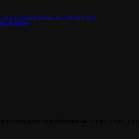
ry
Courrier Numérique
ArtFactory
Téléchargements
upport
Carrières
 le marketing (identification d'entreprises via Leadinfo/HubSpot). Pas d