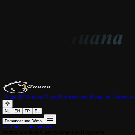
iGuana iDM
Solutions
Matériel
Services
Secteurs
Perspectives
Partenaire
NL
EN
FR
EL
Demander une Démo
← Toutes les perspectives
Patrimoine culturel
•
Client
:
Commune de Hoogstraten