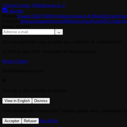
Youston Group
↗
MiraKnows.ai ↗
LinkedIn
Produits
iGuana iDM (DMS)
Solutions
Scanners & Matériel
ScanFacto
Entreprise
Bureaux
Équipe
Secteurs
Références
Analyses
NIS2
Contact
S
Restez Informé
→
En vous inscrivant, vous acceptez nos conditions de confidentialité.
© 2026 iGuana iDM. Un produit du Youston Group.
Privacy Policy
info@iguana-dms.com
🌐
This site is also available in English.
View in English
Dismiss
Nous utilisons des cookies pour l'analyse (pages vues, conversions) et
Plus d'info
Accepter
Refuser