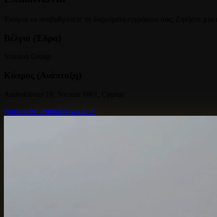
Έτοιμοι να αναβαθμίσετε τη διαχείριση εγγράφων σας; Ζητήστε μια 
Βέλγιο (Έδρα)
Youston Group
Κύπρος (Ανάπτυξη)
Androkleous 18, Nicosia 1061, Cyprus
youston.be ↗
miraknows.ai ↗