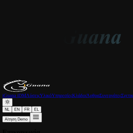
iGuana iDM
Λύσεις
Υλικό
Υπηρεσίες
Κλάδοι
Άρθρα
Συνεργάτες
Σχετι
NL
EN
FR
EL
Αίτηση Demo
Επικοινωνία