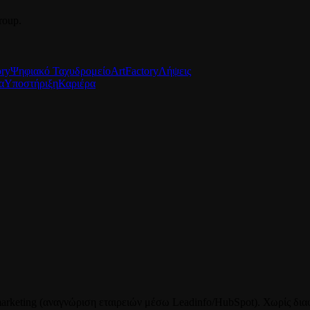
roup.
ory
Ψηφιακό Ταχυδρομείο
ArtFactory
Λήψεις
α
Υποστήριξη
Καριέρα
ι marketing (αναγνώριση εταιρειών μέσω Leadinfo/HubSpot). Χωρίς δ