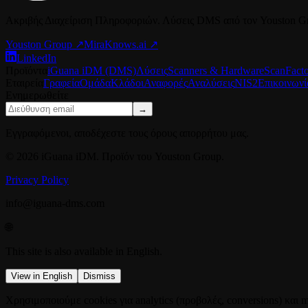
Ακριβής Διαχείριση Πληροφοριών. Λύσεις DMS από τον Youston G
Youston Group
↗
MiraKnows.ai ↗
LinkedIn
Προϊόντα
iGuana iDM (DMS)
Λύσεις
Scanners & Hardware
ScanFact
Εταιρεία
Γραφεία
Ομάδα
Κλάδοι
Αναφορές
Αναλύσεις
NIS2
Επικοινωνί
Ενημερωθείτε
→
Εγγραφόμενοι, αποδέχεστε τους όρους απορρήτου μας.
© 2026 iGuana iDM. Προϊόν του Youston Group.
Privacy Policy
info@iguana-dms.com
🌐
This site is also available in English.
View in English
Dismiss
Χρησιμοποιούμε cookies για analytics (προβολές, conversions) κα