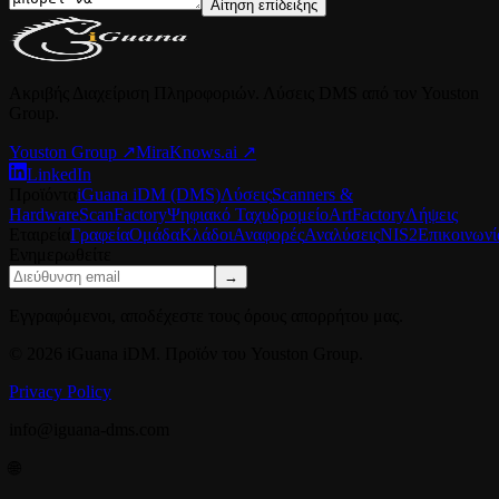
Αίτηση επίδειξης
Ακριβής Διαχείριση Πληροφοριών. Λύσεις DMS από τον Youston
Group.
Youston Group
↗
MiraKnows.ai ↗
LinkedIn
Προϊόντα
iGuana iDM (DMS)
Λύσεις
Scanners &
Hardware
ScanFactory
Ψηφιακό Ταχυδρομείο
ArtFactory
Λήψεις
Εταιρεία
Γραφεία
Ομάδα
Κλάδοι
Αναφορές
Αναλύσεις
NIS2
Επικοινωνί
Ενημερωθείτε
→
Εγγραφόμενοι, αποδέχεστε τους όρους απορρήτου μας.
© 2026 iGuana iDM. Προϊόν του Youston Group.
Privacy Policy
info@iguana-dms.com
🌐