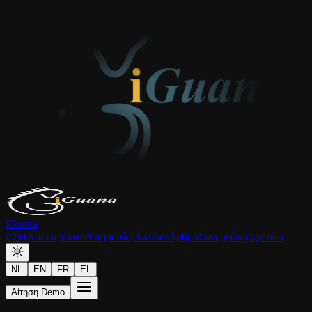
iGuana
iDM
Λύσεις
Υλικό
Υπηρεσίες
Κλάδοι
Άρθρα
Συνεργάτες
Σχετικά
NL
EN
FR
EL
Αίτηση Demo