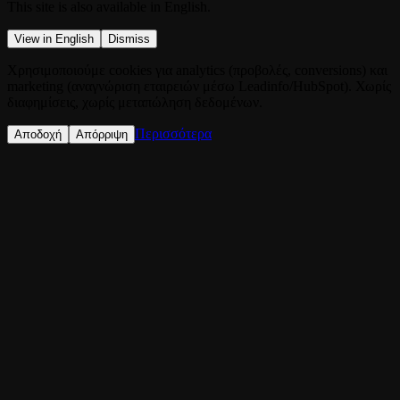
This site is also available in English.
View in English
Dismiss
Χρησιμοποιούμε cookies για analytics (προβολές, conversions) και
marketing (αναγνώριση εταιρειών μέσω Leadinfo/HubSpot). Χωρίς
διαφημίσεις, χωρίς μεταπώληση δεδομένων.
Περισσότερα
Αποδοχή
Απόρριψη