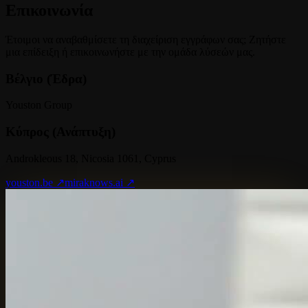
Επικοινωνία
Έτοιμοι να αναβαθμίσετε τη διαχείριση εγγράφων σας; Ζητήστε
μια επίδειξη ή επικοινωνήστε με την ομάδα λύσεών μας.
Βέλγιο (Έδρα)
Youston Group
Κύπρος (Ανάπτυξη)
Androkleous 18, Nicosia 1061, Cyprus
youston.be ↗
miraknows.ai ↗