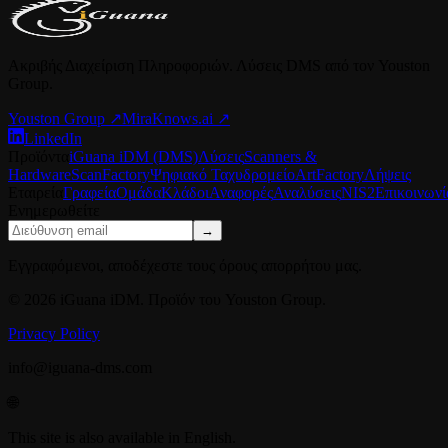
Ακριβής Διαχείριση Πληροφοριών. Λύσεις DMS από τον Youston
Group.
Youston Group
↗
MiraKnows.ai ↗
LinkedIn
Προϊόντα
iGuana iDM (DMS)
Λύσεις
Scanners &
Hardware
ScanFactory
Ψηφιακό Ταχυδρομείο
ArtFactory
Λήψεις
Εταιρεία
Γραφεία
Ομάδα
Κλάδοι
Αναφορές
Αναλύσεις
NIS2
Επικοινωνί
Ενημερωθείτε
→
Εγγραφόμενοι, αποδέχεστε τους όρους απορρήτου μας.
© 2026 iGuana iDM. Προϊόν του Youston Group.
Privacy Policy
info@iguana-dms.com
🌐
This site is also available in English.