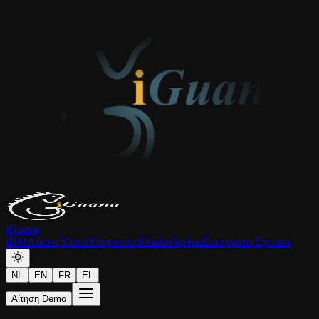
iGuana
iDM
Λύσεις
Υλικό
Υπηρεσίες
Κλάδοι
Άρθρα
Συνεργάτες
Σχετικά
NL
EN
FR
EL
Αίτηση Demo