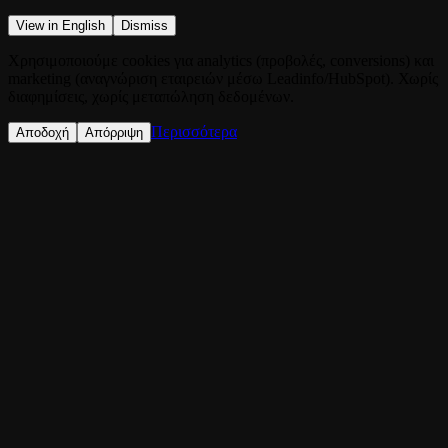
View in English
Dismiss
Χρησιμοποιούμε cookies για analytics (προβολές, conversions) και
marketing (αναγνώριση εταιρειών μέσω Leadinfo/HubSpot). Χωρίς
διαφημίσεις, χωρίς μεταπώληση δεδομένων.
Περισσότερα
Αποδοχή
Απόρριψη