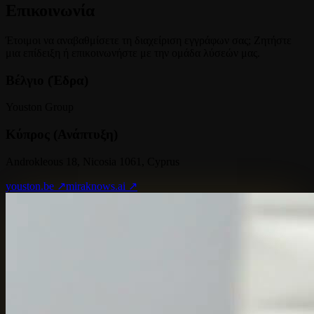
Επικοινωνία
Έτοιμοι να αναβαθμίσετε τη διαχείριση εγγράφων σας; Ζητήστε
μια επίδειξη ή επικοινωνήστε με την ομάδα λύσεών μας.
Βέλγιο (Έδρα)
Youston Group
Κύπρος (Ανάπτυξη)
Androkleous 18, Nicosia 1061, Cyprus
youston.be ↗
miraknows.ai ↗