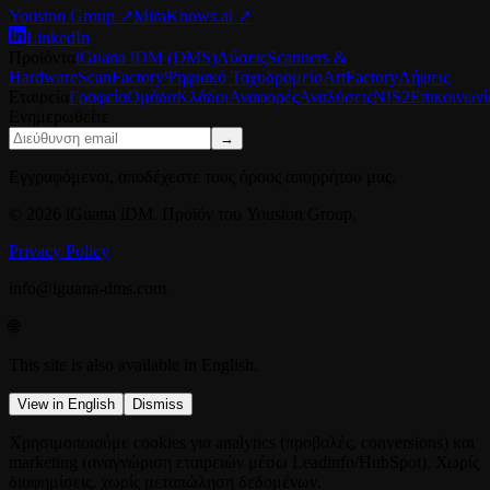
Youston Group
↗
MiraKnows.ai ↗
LinkedIn
Προϊόντα
iGuana iDM (DMS)
Λύσεις
Scanners &
Hardware
ScanFactory
Ψηφιακό Ταχυδρομείο
ArtFactory
Λήψεις
Εταιρεία
Γραφεία
Ομάδα
Κλάδοι
Αναφορές
Αναλύσεις
NIS2
Επικοινωνί
Ενημερωθείτε
→
Εγγραφόμενοι, αποδέχεστε τους όρους απορρήτου μας.
© 2026 iGuana iDM. Προϊόν του Youston Group.
Privacy Policy
info@iguana-dms.com
🌐
This site is also available in English.
View in English
Dismiss
Χρησιμοποιούμε cookies για analytics (προβολές, conversions) και
marketing (αναγνώριση εταιρειών μέσω Leadinfo/HubSpot). Χωρίς
διαφημίσεις, χωρίς μεταπώληση δεδομένων.