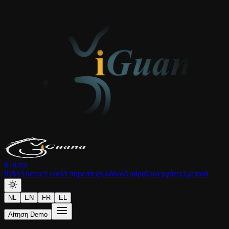
iGuana
iDM
Λύσεις
Υλικό
Υπηρεσίες
Κλάδοι
Άρθρα
Συνεργάτες
Σχετικά
NL
EN
FR
EL
Αίτηση Demo