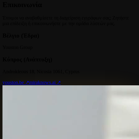
Επικοινωνία
Έτοιμοι να αναβαθμίσετε τη διαχείριση εγγράφων σας; Ζητήστε
μια επίδειξη ή επικοινωνήστε με την ομάδα λύσεών μας.
Βέλγιο (Έδρα)
Youston Group
Κύπρος (Ανάπτυξη)
Androkleous 18, Nicosia 1061, Cyprus
youston.be ↗
miraknows.ai ↗