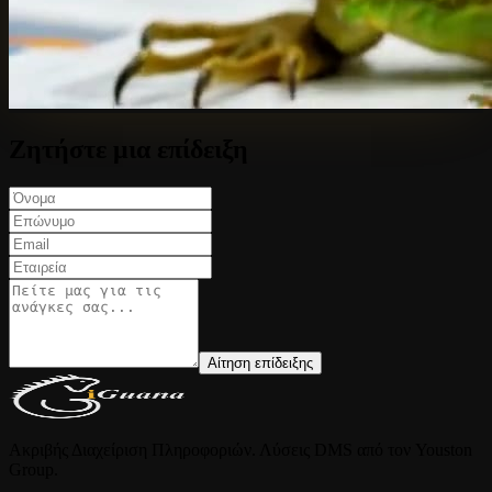
Ζητήστε μια επίδειξη
Αίτηση επίδειξης
Ακριβής Διαχείριση Πληροφοριών. Λύσεις DMS από τον Youston
Group.