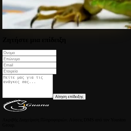
Ζητήστε μια επίδειξη
Αίτηση επίδειξης
Ακριβής Διαχείριση Πληροφοριών. Λύσεις DMS από τον Youston
Group.