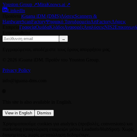
Youston Group
↗
MiraKnows.ai ↗
LinkedIn
Προϊόντα
iGuana iDM (DMS)
Λύσεις
Scanners &
Hardware
ScanFactory
Ψηφιακό Ταχυδρομείο
ArtFactory
Λήψεις
Εταιρεία
Γραφεία
Ομάδα
Κλάδοι
Αναφορές
Αναλύσεις
NIS2
Επικοινωνί
Ενημερωθείτε
→
Εγγραφόμενοι, αποδέχεστε τους όρους απορρήτου μας.
© 2026 iGuana iDM. Προϊόν του Youston Group.
Privacy Policy
info@iguana-dms.com
🌐
This site is also available in English.
View in English
Dismiss
Χρησιμοποιούμε cookies για analytics (προβολές, conversions) και
marketing (αναγνώριση εταιρειών μέσω Leadinfo/HubSpot). Χωρίς
διαφημίσεις, χωρίς μεταπώληση δεδομένων.