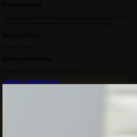
Επικοινωνία
Έτοιμοι να αναβαθμίσετε τη διαχείριση εγγράφων σας; Ζητήστε
μια επίδειξη ή επικοινωνήστε με την ομάδα λύσεών μας.
Βέλγιο (Έδρα)
Youston Group
Κύπρος (Ανάπτυξη)
Androkleous 18, Nicosia 1061, Cyprus
youston.be ↗
miraknows.ai ↗