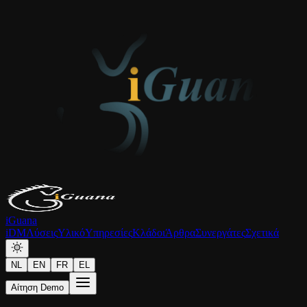
iGuana
iDM
Λύσεις
Υλικό
Υπηρεσίες
Κλάδοι
Άρθρα
Συνεργάτες
Σχετικά
NL
EN
FR
EL
Αίτηση Demo