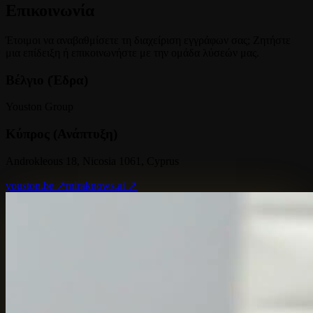
Επικοινωνία
Έτοιμοι να αναβαθμίσετε τη διαχείριση εγγράφων σας; Ζητήστε
μια επίδειξη ή επικοινωνήστε με την ομάδα λύσεών μας.
Βέλγιο (Έδρα)
Youston Group
Κύπρος (Ανάπτυξη)
Androkleous 18, Nicosia 1061, Cyprus
youston.be ↗
miraknows.ai ↗