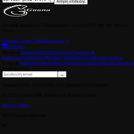
Αίτηση επίδειξης
Ακριβής Διαχείριση Πληροφοριών. Λύσεις DMS από τον Youston
Group.
Youston Group
↗
MiraKnows.ai ↗
LinkedIn
Προϊόντα
iGuana iDM (DMS)
Λύσεις
Scanners &
Hardware
ScanFactory
Ψηφιακό Ταχυδρομείο
ArtFactory
Λήψεις
Εταιρεία
Γραφεία
Ομάδα
Κλάδοι
Αναφορές
Αναλύσεις
NIS2
Επικοινωνί
Ενημερωθείτε
→
Εγγραφόμενοι, αποδέχεστε τους όρους απορρήτου μας.
© 2026 iGuana iDM. Προϊόν του Youston Group.
Privacy Policy
info@iguana-dms.com
🌐