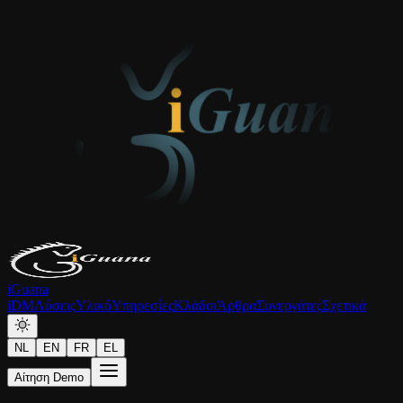
iGuana
iDM
Λύσεις
Υλικό
Υπηρεσίες
Κλάδοι
Άρθρα
Συνεργάτες
Σχετικά
NL
EN
FR
EL
Αίτηση Demo