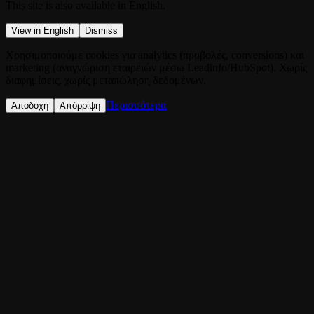
This site is also available in English.
View in English
Dismiss
Χρησιμοποιούμε cookies για analytics (προβολές, conversions) και
marketing (αναγνώριση εταιρειών μέσω Leadinfo/HubSpot). Χωρίς
διαφημίσεις, χωρίς μεταπώληση δεδομένων.
Περισσότερα
Αποδοχή
Απόρριψη