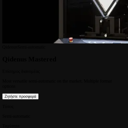
Qidenus
Semi-automatic
Qidenus Mastered
Επίσημος διανομέας
Most versatile semi-automatic on the market. Multiple format
options
Ζητήστε προσφορά
Τύπος
Semi-automatic
Ταχύτητα