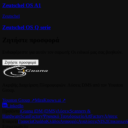
Zeutschel OS A1
Zeutschel
Zeutschel OS Q serie
Ζητήστε προσφορά
Ενδιαφέρεστε για αυτόν τον σαρωτή; Οι ειδικοί μας σας βοηθούν.
Ζητήστε προσφορά
Ακριβής Διαχείριση Πληροφοριών. Λύσεις DMS από τον Youston
Group.
Youston Group
↗
MiraKnows.ai ↗
LinkedIn
Προϊόντα
iGuana iDM (DMS)
Λύσεις
Scanners &
Hardware
ScanFactory
Ψηφιακό Ταχυδρομείο
ArtFactory
Λήψεις
Εταιρεία
Γραφεία
Ομάδα
Κλάδοι
Αναφορές
Αναλύσεις
NIS2
Επικοινωνί
Ενημερωθείτε