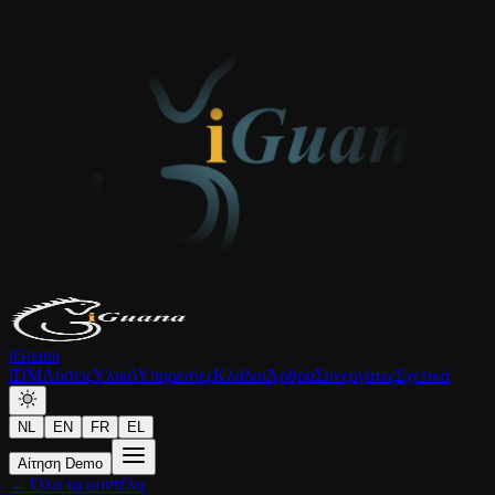
iGuana
iDM
Λύσεις
Υλικό
Υπηρεσίες
Κλάδοι
Άρθρα
Συνεργάτες
Σχετικά
NL
EN
FR
EL
Αίτηση Demo
← Όλα τα μοντέλα