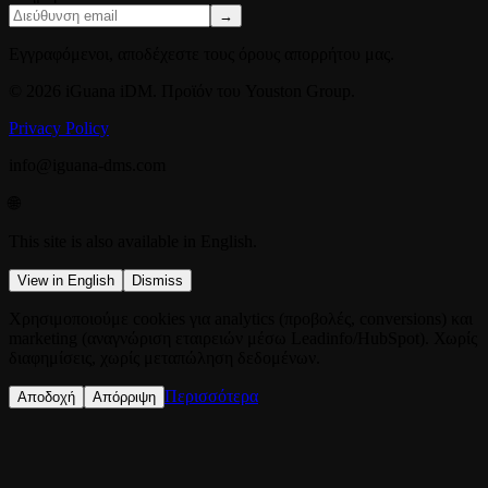
→
Εγγραφόμενοι, αποδέχεστε τους όρους απορρήτου μας.
© 2026 iGuana iDM. Προϊόν του Youston Group.
Privacy Policy
info@iguana-dms.com
🌐
This site is also available in English.
View in English
Dismiss
Χρησιμοποιούμε cookies για analytics (προβολές, conversions) και
marketing (αναγνώριση εταιρειών μέσω Leadinfo/HubSpot). Χωρίς
διαφημίσεις, χωρίς μεταπώληση δεδομένων.
Περισσότερα
Αποδοχή
Απόρριψη