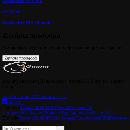
Zeutschel OS A1
Zeutschel
Zeutschel OS Q serie
Ζητήστε προσφορά
Ενδιαφέρεστε για αυτόν τον σαρωτή; Οι ειδικοί μας σας βοηθούν.
Ζητήστε προσφορά
Ακριβής Διαχείριση Πληροφοριών. Λύσεις DMS από τον Youston
Group.
Youston Group
↗
MiraKnows.ai ↗
LinkedIn
Προϊόντα
iGuana iDM (DMS)
Λύσεις
Scanners &
Hardware
ScanFactory
Ψηφιακό Ταχυδρομείο
ArtFactory
Λήψεις
Εταιρεία
Γραφεία
Ομάδα
Κλάδοι
Αναφορές
Αναλύσεις
NIS2
Επικοινωνί
Ενημερωθείτε
→