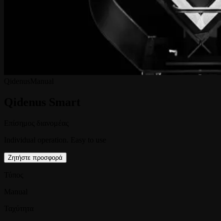
Qidenus
Manual
Qidenus Smart
Επίσημος διανομέας
Individual operation. Easy to use
Ζητήστε προσφορά
Τύπος
Manual
Ταχύτητα