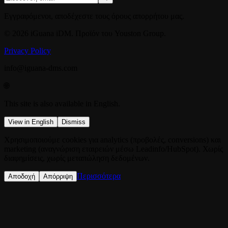
Εγγραφόμενοι, αποδέχεστε τους όρους απορρήτου μας.
© 2026 iGuana iDM. Προϊόν του Youston Group.
Privacy Policy
info@iguana-dms.com
🌐
This site is also available in English.
View in English
Dismiss
Χρησιμοποιούμε cookies για analytics (προβολές, conversions) και
marketing (αναγνώριση εταιρειών μέσω Leadinfo/HubSpot). Χωρίς
διαφημίσεις, χωρίς μεταπώληση δεδομένων.
Περισσότερα
Αποδοχή
Απόρριψη