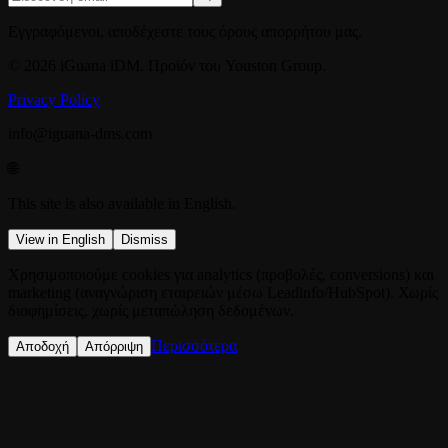
Εγγραφόμενοι, αποδέχεστε τους όρους απορρήτου μας.
© 2026 iGuana iDM. Προϊόν του Youston Group.
Privacy Policy
info@iguana-dms.com
🌐
This site is also available in English.
View in English
Dismiss
Χρησιμοποιούμε cookies για analytics (προβολές, conversions) και
marketing (αναγνώριση εταιρειών μέσω Leadinfo/HubSpot). Χωρίς
διαφημίσεις, χωρίς μεταπώληση δεδομένων.
Περισσότερα
Αποδοχή
Απόρριψη