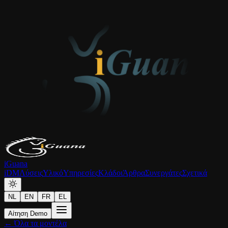
iGuana
iDM
Λύσεις
Υλικό
Υπηρεσίες
Κλάδοι
Άρθρα
Συνεργάτες
Σχετικά
NL
EN
FR
EL
Αίτηση Demo
← Όλα τα μοντέλα