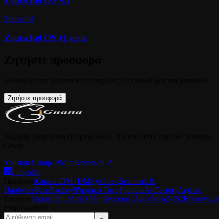
Zeutschel OS A1
Zeutschel
Zeutschel OS Q serie
Ζητήστε προσφορά
Ενδιαφέρεστε για αυτόν τον σαρωτή; Οι ειδικοί μας σας βοηθούν.
Ζητήστε προσφορά
Ακριβής Διαχείριση Πληροφοριών. Λύσεις DMS από τον Youston
Group.
Youston Group
↗
MiraKnows.ai ↗
LinkedIn
Προϊόντα
iGuana iDM (DMS)
Λύσεις
Scanners &
Hardware
ScanFactory
Ψηφιακό Ταχυδρομείο
ArtFactory
Λήψεις
Εταιρεία
Γραφεία
Ομάδα
Κλάδοι
Αναφορές
Αναλύσεις
NIS2
Επικοινωνί
Ενημερωθείτε
→