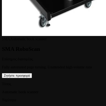
SMA
Automatic book scanner
SMA RoboScan
Επίσημος διανομέας
Fully automated page turning. Unattended high-volume runs
Ζητήστε προσφορά
Τύπος
Automatic book scanner
Ταχύτητα