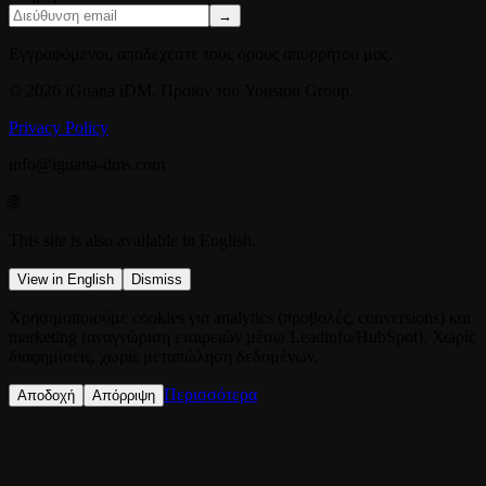
→
Εγγραφόμενοι, αποδέχεστε τους όρους απορρήτου μας.
© 2026 iGuana iDM. Προϊόν του Youston Group.
Privacy Policy
info@iguana-dms.com
🌐
This site is also available in English.
View in English
Dismiss
Χρησιμοποιούμε cookies για analytics (προβολές, conversions) και
marketing (αναγνώριση εταιρειών μέσω Leadinfo/HubSpot). Χωρίς
διαφημίσεις, χωρίς μεταπώληση δεδομένων.
Περισσότερα
Αποδοχή
Απόρριψη