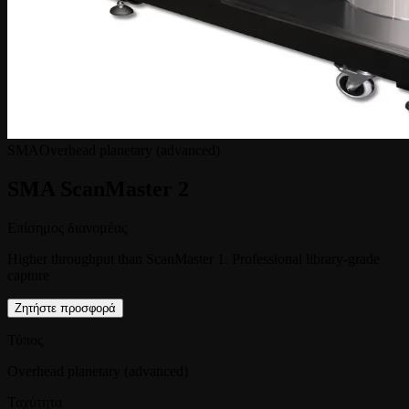
SMA
Overhead planetary (advanced)
SMA ScanMaster 2
Επίσημος διανομέας
Higher throughput than ScanMaster 1. Professional library-grade
capture
Ζητήστε προσφορά
Τύπος
Overhead planetary (advanced)
Ταχύτητα