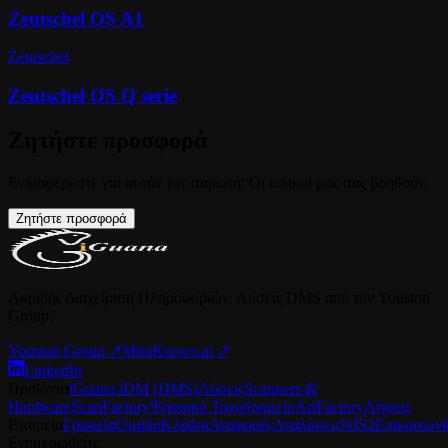
Zeutschel OS A1
Zeutschel
Zeutschel OS Q serie
Ζητήστε προσφορά
Ενδιαφέρεστε για αυτόν τον σαρωτή; Οι ειδικοί μας σας βοηθούν.
Ζητήστε προσφορά
Ακριβής Διαχείριση Πληροφοριών. Λύσεις DMS από τον Youston
Group.
Youston Group
↗
MiraKnows.ai ↗
LinkedIn
Προϊόντα
iGuana iDM (DMS)
Λύσεις
Scanners &
Hardware
ScanFactory
Ψηφιακό Ταχυδρομείο
ArtFactory
Λήψεις
Εταιρεία
Γραφεία
Ομάδα
Κλάδοι
Αναφορές
Αναλύσεις
NIS2
Επικοινωνί
Ενημερωθείτε