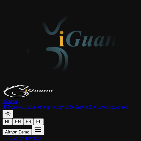
iGuana
iDM
Λύσεις
Υλικό
Υπηρεσίες
Κλάδοι
Άρθρα
Συνεργάτες
Σχετικά
NL
EN
FR
EL
Αίτηση Demo
← Όλα τα μοντέλα