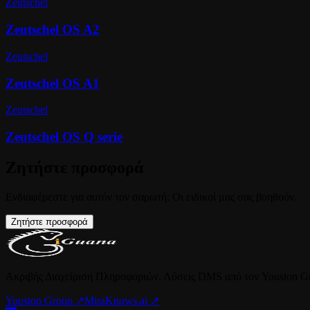
Zeutschel
Zeutschel OS A2
Zeutschel
Zeutschel OS A1
Zeutschel
Zeutschel OS Q serie
Ζητήστε προσφορά
Ενδιαφέρεστε για αυτόν τον σαρωτή; Οι ειδικοί μας σας βοηθούν.
Ζητήστε προσφορά
Ακριβής Διαχείριση Πληροφοριών. Λύσεις DMS από τον Youston G
Youston Group
↗
MiraKnows.ai ↗