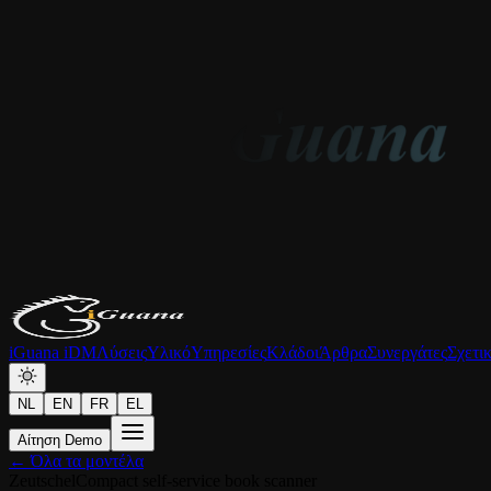
iGuana iDM
Λύσεις
Υλικό
Υπηρεσίες
Κλάδοι
Άρθρα
Συνεργάτες
Σχετι
NL
EN
FR
EL
Αίτηση Demo
← Όλα τα μοντέλα
Zeutschel
Compact self-service book scanner