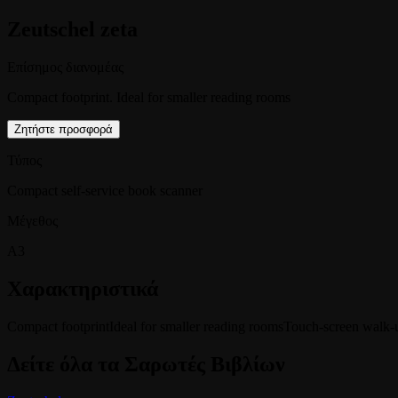
Zeutschel zeta
Επίσημος διανομέας
Compact footprint. Ideal for smaller reading rooms
Ζητήστε προσφορά
Τύπος
Compact self-service book scanner
Μέγεθος
A3
Χαρακτηριστικά
Compact footprint
Ideal for smaller reading rooms
Touch-screen walk-
Δείτε όλα τα
Σαρωτές Βιβλίων