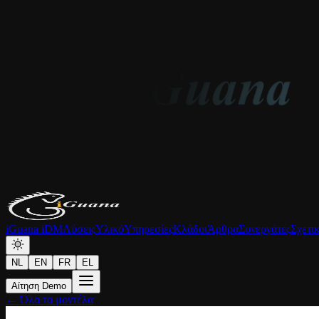
iGuana iDM
Λύσεις
Υλικό
Υπηρεσίες
Κλάδοι
Άρθρα
Συνεργάτες
Σχετι
NL
EN
FR
EL
Αίτηση Demo
← Όλα τα μοντέλα