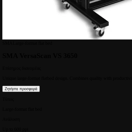
SMA
Large-format flat bed
SMA VersaScan VS 3650
Επίσημος διανομέας
Unique large-format flatbed design. Combines quality with productivi
Ζητήστε προσφορά
Τύπος
Large-format flat bed
Ανάλυση
Up to 600 ppi