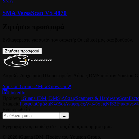
SMA
SMA VersaScan VS 4870
Ζητήστε προσφορά
Ενδιαφέρεστε για αυτόν τον σαρωτή; Οι ειδικοί μας σας βοηθούν.
Ζητήστε προσφορά
Ακριβής Διαχείριση Πληροφοριών. Λύσεις DMS από τον Youston G
Youston Group
↗
MiraKnows.ai ↗
LinkedIn
Προϊόντα
iGuana iDM (DMS)
Λύσεις
Scanners & Hardware
ScanFact
Εταιρεία
Γραφεία
Ομάδα
Κλάδοι
Αναφορές
Αναλύσεις
NIS2
Επικοινωνί
Ενημερωθείτε
→
Εγγραφόμενοι, αποδέχεστε τους όρους απορρήτου μας.
© 2026 iGuana iDM. Προϊόν του Youston Group.