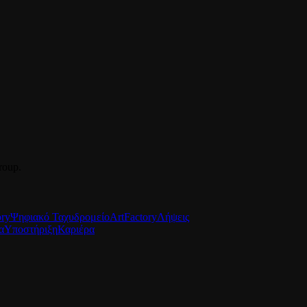
roup.
ory
Ψηφιακό Ταχυδρομείο
ArtFactory
Λήψεις
α
Υποστήριξη
Καριέρα