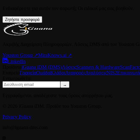
Ενδιαφέρεστε για αυτόν τον σαρωτή; Οι ειδικοί μας σας βοηθούν.
Ζητήστε προσφορά
Ακριβής Διαχείριση Πληροφοριών. Λύσεις DMS από τον Youston G
Youston Group
↗
MiraKnows.ai ↗
LinkedIn
Προϊόντα
iGuana iDM (DMS)
Λύσεις
Scanners & Hardware
ScanFact
Εταιρεία
Γραφεία
Ομάδα
Κλάδοι
Αναφορές
Αναλύσεις
NIS2
Επικοινωνί
Ενημερωθείτε
→
Εγγραφόμενοι, αποδέχεστε τους όρους απορρήτου μας.
© 2026 iGuana iDM. Προϊόν του Youston Group.
Privacy Policy
info@iguana-dms.com
🌐