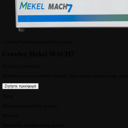
Crowley
Production microfiche scanner
Crowley Mekel MACH7
Επίσημος διανομέας
Handles various microfiche formats. High-speed superior image quali
Ζητήστε προσφορά
Τύπος
Production microfiche scanner
Μέγεθος
Microfiche, aperture cards, jackets