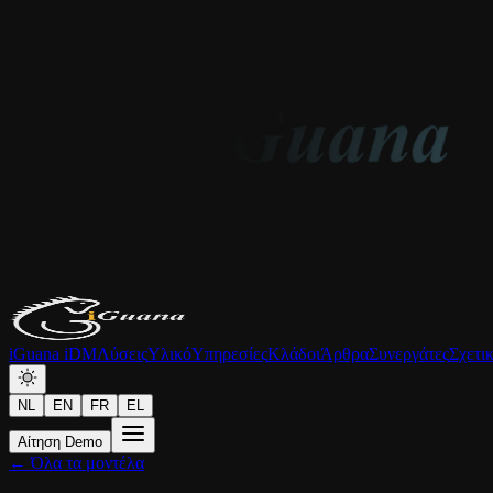
iGuana iDM
Λύσεις
Υλικό
Υπηρεσίες
Κλάδοι
Άρθρα
Συνεργάτες
Σχετι
NL
EN
FR
EL
Αίτηση Demo
← Όλα τα μοντέλα