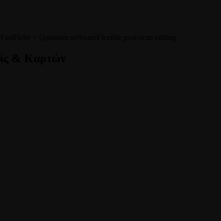
y
FastFiche + Quantum software
Flexible post-scan editing
ίς & Καρτών