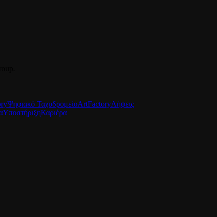
roup.
ory
Ψηφιακό Ταχυδρομείο
ArtFactory
Λήψεις
α
Υποστήριξη
Καριέρα