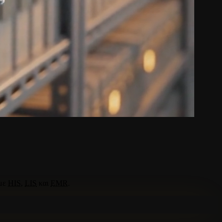
με
HIS
,
LIS
και
EMR
.