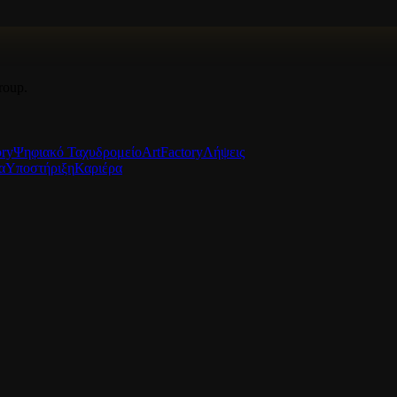
roup.
ory
Ψηφιακό Ταχυδρομείο
ArtFactory
Λήψεις
α
Υποστήριξη
Καριέρα