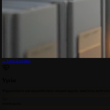
← Όλοι οι κλάδοι
Υγεία
Ψηφιοποιήστε και αρχειοθετήστε ιατρικά αρχεία, φακέλους ασθενώ
52+
νοσοκομεία