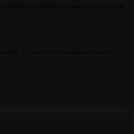
ικές διατήρησης. Από
GDPR
μέχρι κλαδικές κανονισμούς υγείας,
μέσω
HL7
. Από χειροκίνητη πληκτρολόγηση σε αυτόματη