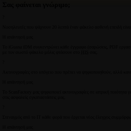
Σας φαίνεται γνώριμο;
?
Νοσηλευτές που ψάχνουν 20 λεπτά έναν φάκελο ασθενή επειδή είναι
Η απάντησή μας
Το iGuana iDM συγκεντρώνει κάθε έγγραφο (σαρώσεις, PDF εργασ
με τον σωστό φάκελο μόλις φτάσουν στο
HIS
σας.
?
Ακτινογραφίες στο υπόγειο που πρέπει να ψηφιοποιηθούν, αλλά κανε
Η απάντησή μας
Το ScanFactory μας ψηφιοποιεί ακτινογραφίες σε ιατρική ποιότητα
στις ασφαλείς εγκαταστάσεις μας.
?
Στεναγμός από το IT κάθε φορά που έρχεται νέος έλεγχος συμμόρφ
Η απάντησή μας