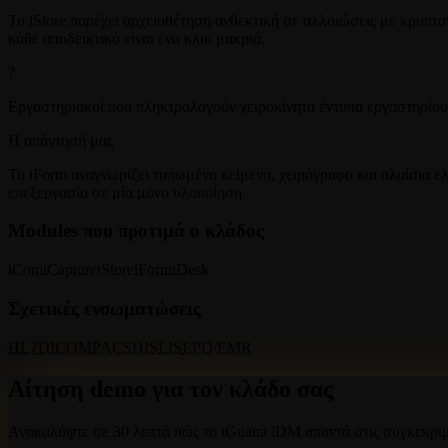
Το iStore παρέχει αρχειοθέτηση ανθεκτική σε αλλοιώσεις με κρυπ
κάθε αποδεικτικό είναι ένα κλικ μακριά.
?
Εργαστηριακοί που πληκτρολογούν χειροκίνητα έντυπα εργαστηρίου
Η απάντησή μας
Το iForm αναγνωρίζει τυπωμένο κείμενο, χειρόγραφο και πλαίσια ελ
επεξεργασία σε μία μόνο υλοποίηση.
Modules που προτιμά ο κλάδος
iCom
iCapture
iStore
iForm
iDesk
Σχετικές ενσωματώσεις
HL7
DICOM
PACS
HIS
LIS
EPD
/
EMR
Αίτηση demo για τον κλάδο σας
Ανακαλύψτε σε 30 λεπτά πώς το iGuana iDM απαντά στις συγκεκριμ