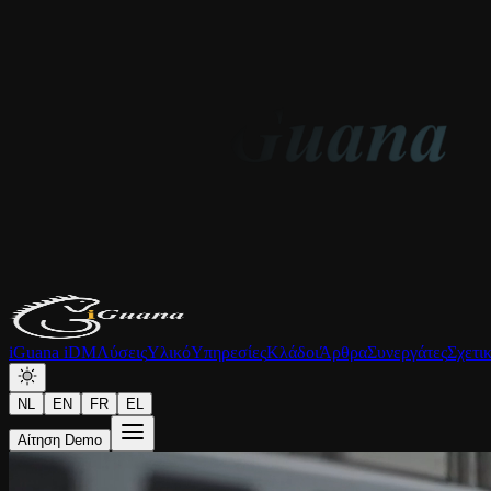
iGuana iDM
Λύσεις
Υλικό
Υπηρεσίες
Κλάδοι
Άρθρα
Συνεργάτες
Σχετι
NL
EN
FR
EL
Αίτηση Demo