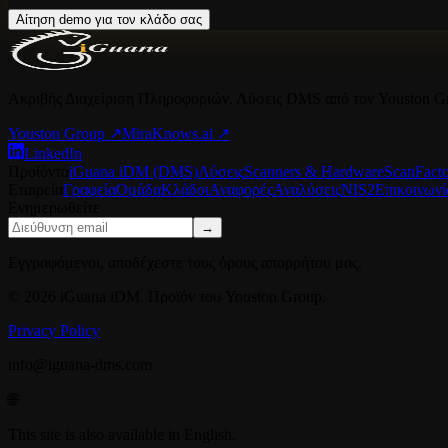
Αίτηση demo για τον κλάδο σας
Ακριβής Διαχείριση Πληροφοριών. Λύσεις DMS από τον Youston G
Youston Group
↗
MiraKnows.ai ↗
LinkedIn
Προϊόντα
iGuana iDM (DMS)
Λύσεις
Scanners & Hardware
ScanFact
Εταιρεία
Γραφεία
Ομάδα
Κλάδοι
Αναφορές
Αναλύσεις
NIS2
Επικοινωνί
Ενημερωθείτε
→
Εγγραφόμενοι, αποδέχεστε τους όρους απορρήτου μας.
© 2026 iGuana iDM. Προϊόν του Youston Group.
Privacy Policy
info@iguana-dms.com
🌐
This site is also available in English.