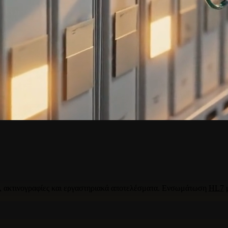
ν, ακτινογραφίες και εργαστηριακά αποτελέσματα. Ενσωμάτωση
HL7