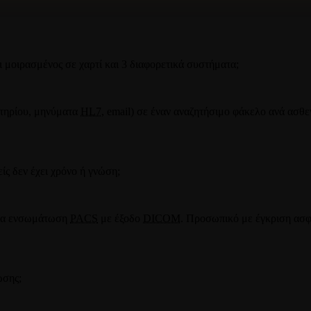
 μοιρασμένος σε χαρτί και 3 διαφορετικά συστήματα;
τηρίου, μηνύματα
HL7
, email) σε έναν αναζητήσιμο φάκελο ανά ασθ
ίς δεν έχει χρόνο ή γνώση;
 για ενσωμάτωση
PACS
με έξοδο
DICOM
. Προσωπικό με έγκριση ασφ
ωσης;