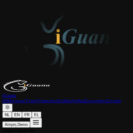
iGuana
iDM
Λύσεις
Υλικό
Υπηρεσίες
Κλάδοι
Άρθρα
Συνεργάτες
Σχετικά
NL
EN
FR
EL
Αίτηση Demo
Digital Mailroom