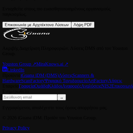
Ενταχθείτε στους πιο ευαισθητοποιημένους οργανισμούς
παγκοσμίως.
Επικοινωνία με Αρχιτέκτονα Λύσεων
Λήψη PDF
Ακριβής Διαχείριση Πληροφοριών. Λύσεις DMS από τον Youston
Group.
Youston Group
↗
MiraKnows.ai ↗
LinkedIn
Προϊόντα
iGuana iDM (DMS)
Λύσεις
Scanners &
Hardware
ScanFactory
Ψηφιακό Ταχυδρομείο
ArtFactory
Λήψεις
Εταιρεία
Γραφεία
Ομάδα
Κλάδοι
Αναφορές
Αναλύσεις
NIS2
Επικοινωνί
Ενημερωθείτε
→
Εγγραφόμενοι, αποδέχεστε τους όρους απορρήτου μας.
© 2026 iGuana iDM. Προϊόν του Youston Group.
Privacy Policy