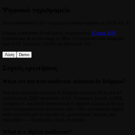
Ψηφιακό ταχυδρομείο
Αυτοματοποιήστε την εισερχόμενη αλληλογραφία με OCR και AI.
iGuana combineert ScanFactory (scanservice),
iGuana iDM
(classificatie & archivering) en Mira (AI-extractie) met integratie
naar SAP, Navision, AS/400 en Microsoft 365.
Λύση
Demo
Συχνές ερωτήσεις
What are the best mailroom solutions in Belgium?
The best mailroom solutions in Belgium combine OCR and AI
classification,
ERP
integration (SAP, Dynamics, Exact),
GDPR
compliance, and local implementation support. iGuana iDM has
been headquartered in Zaventem since 1985 and delivers digital
mailroom software for healthcare, government, finance, and
mutualities — on-premise, cloud, or hybrid.
What is a digital mailroom?