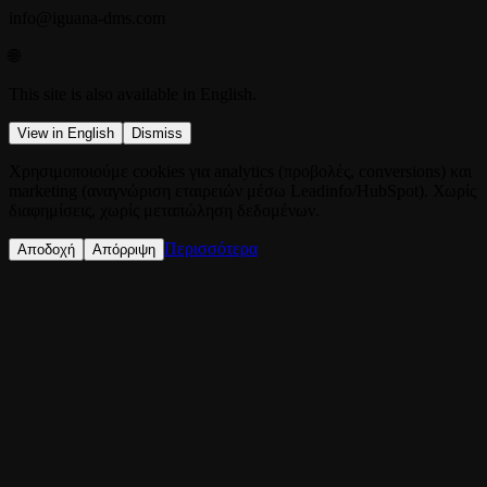
info@iguana-dms.com
🌐
This site is also available in English.
View in English
Dismiss
Χρησιμοποιούμε cookies για analytics (προβολές, conversions) και
marketing (αναγνώριση εταιρειών μέσω Leadinfo/HubSpot). Χωρίς
διαφημίσεις, χωρίς μεταπώληση δεδομένων.
Περισσότερα
Αποδοχή
Απόρριψη