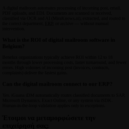
A digital mailroom automates processing of incoming post, email,
PDF uploads, and EDI. Documents are scanned or received,
classified via OCR and AI (MiraKnows.ai), extracted, and routed to
the correct department,
ERP
, or archive — without manual
intervention.
What is the ROI of digital mailroom software in
Belgium?
Benelux organizations typically achieve ROI within 12 to 18
months through lower processing costs, faster turnaround, and fewer
errors. High volumes of incoming post (invoices, contracts,
complaints) deliver the fastest gains.
Can the digital mailroom connect to our ERP?
Yes. iGuana iDM automatically routes classified documents to SAP,
Microsoft Dynamics, Exact Online, or any system via iSDK.
Human-in-the-loop validation applies only to exceptions.
Έτοιμοι να μεταμορφώσετε την
επιχείρησή σας;