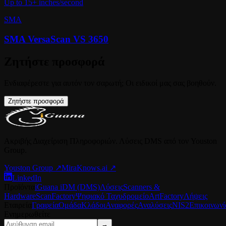
Up to 15+ inches/second
SMA
SMA VersaScan VS 3650
Ζητήστε προσφορά
Ενδιαφέρεστε για αυτόν τον σαρωτή; Οι ειδικοί μας σας βοηθούν.
Ζητήστε προσφορά
Ακριβής Διαχείριση Πληροφοριών. Λύσεις DMS από τον Youston
Group.
Youston Group
↗
MiraKnows.ai ↗
LinkedIn
Προϊόντα
iGuana iDM (DMS)
Λύσεις
Scanners &
Hardware
ScanFactory
Ψηφιακό Ταχυδρομείο
ArtFactory
Λήψεις
Εταιρεία
Γραφεία
Ομάδα
Κλάδοι
Αναφορές
Αναλύσεις
NIS2
Επικοινωνί
Ενημερωθείτε
→