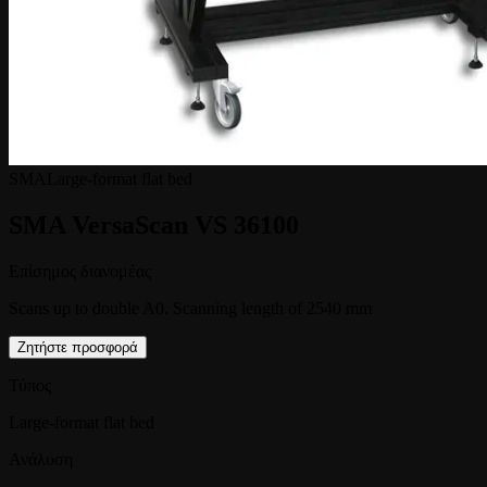
SMA
Large-format flat bed
SMA VersaScan VS 36100
Επίσημος διανομέας
Scans up to double A0. Scanning length of 2540 mm
Ζητήστε προσφορά
Τύπος
Large-format flat bed
Ανάλυση