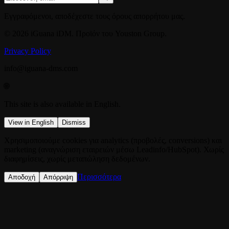
Εγγραφόμενοι, αποδέχεστε τους όρους απορρήτου μας.
© 2026 iGuana iDM. Προϊόν του Youston Group.
Privacy Policy
info@iguana-dms.com
🌐
This site is also available in English.
View in English
Dismiss
Χρησιμοποιούμε cookies για analytics (προβολές, conversions) και
marketing (αναγνώριση εταιρειών μέσω Leadinfo/HubSpot). Χωρίς
διαφημίσεις, χωρίς μεταπώληση δεδομένων.
Περισσότερα
Αποδοχή
Απόρριψη