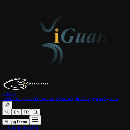
iGuana
iDM
Λύσεις
Υλικό
Υπηρεσίες
Κλάδοι
Άρθρα
Συνεργάτες
Σχετικά
NL
EN
FR
EL
Αίτηση Demo
← Όλα τα μοντέλα