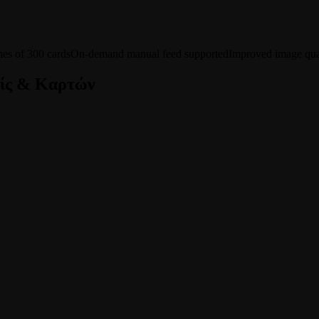
es of 300 cards
On-demand manual feed supported
Improved image qua
ίς & Καρτών