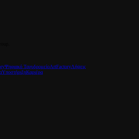
roup.
ory
Ψηφιακό Ταχυδρομείο
ArtFactory
Λήψεις
α
Υποστήριξη
Καριέρα