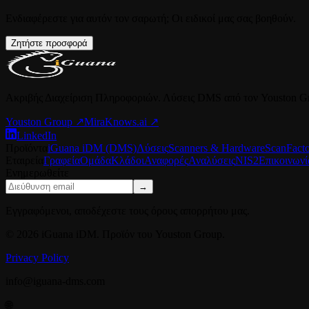
Ενδιαφέρεστε για αυτόν τον σαρωτή; Οι ειδικοί μας σας βοηθούν.
Ζητήστε προσφορά
Ακριβής Διαχείριση Πληροφοριών. Λύσεις DMS από τον Youston G
Youston Group
↗
MiraKnows.ai ↗
LinkedIn
Προϊόντα
iGuana iDM (DMS)
Λύσεις
Scanners & Hardware
ScanFact
Εταιρεία
Γραφεία
Ομάδα
Κλάδοι
Αναφορές
Αναλύσεις
NIS2
Επικοινωνί
Ενημερωθείτε
→
Εγγραφόμενοι, αποδέχεστε τους όρους απορρήτου μας.
© 2026 iGuana iDM. Προϊόν του Youston Group.
Privacy Policy
info@iguana-dms.com
🌐