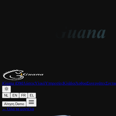
iGuana iDM
Λύσεις
Υλικό
Υπηρεσίες
Κλάδοι
Άρθρα
Συνεργάτες
Σχετι
NL
EN
FR
EL
Αίτηση Demo
← Όλα τα μοντέλα