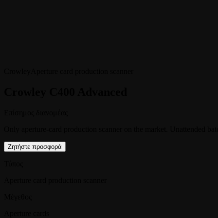
Crowley
Aperture card production scanner
Crowley C400 Advanced
Επίσημος διανομέας
Only aperture-card production scanner on the market. Unattended bat
Ζητήστε προσφορά
Τύπος
Aperture card production scanner
Μέγεθος
Aperture cards