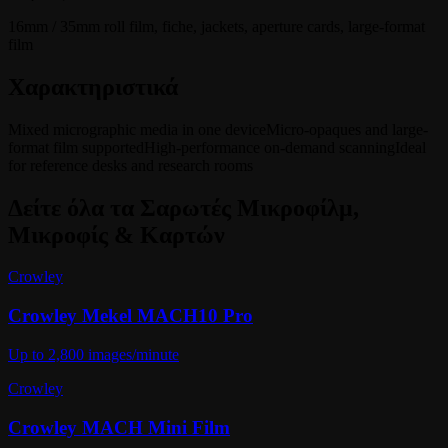
16mm / 35mm roll film, fiche, jackets, aperture cards, large-format
film
Χαρακτηριστικά
Mixed micrographic media in one device
Micro-opaques and large-
format film supported
High-performance on-demand scanning
Ideal
for reference desks and research rooms
Δείτε όλα τα
Σαρωτές Μικροφίλμ,
Μικροφίς & Καρτών
Crowley
Crowley Mekel MACH10 Pro
Up to 2,800 images/minute
Crowley
Crowley MACH Mini Film