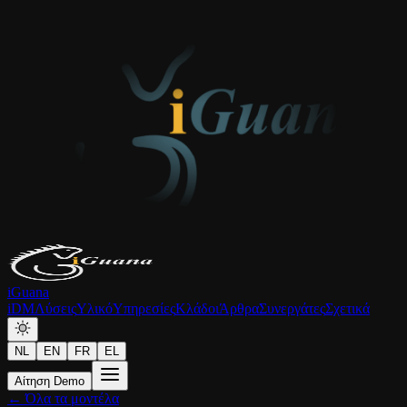
iGuana
iDM
Λύσεις
Υλικό
Υπηρεσίες
Κλάδοι
Άρθρα
Συνεργάτες
Σχετικά
NL
EN
FR
EL
Αίτηση Demo
← Όλα τα μοντέλα