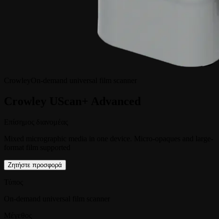
Crowley
On-demand universal film scanner
Crowley UScan+ Advanced
Επίσημος διανομέας
Mixed micrographic media in one device. Micro-opaques and large-
format film supported
Ζητήστε προσφορά
Τύπος
On-demand universal film scanner
Μέγεθος