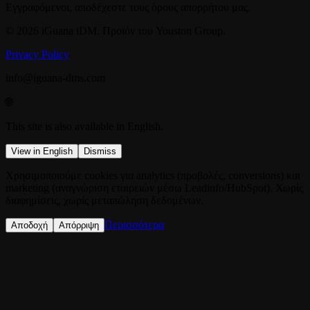
Εγγραφόμενοι, αποδέχεστε τους όρους απορρήτου μας.
© 2026 iGuana iDM. Προϊόν του Youston Group.
Privacy Policy
info@iguana-dms.com
🌐
This site is also available in English.
View in English
Dismiss
Χρησιμοποιούμε cookies για analytics (προβολές, conversions) και
marketing (αναγνώριση εταιρειών μέσω Leadinfo/HubSpot). Χωρίς
διαφημίσεις, χωρίς μεταπώληση δεδομένων.
Περισσότερα
Αποδοχή
Απόρριψη