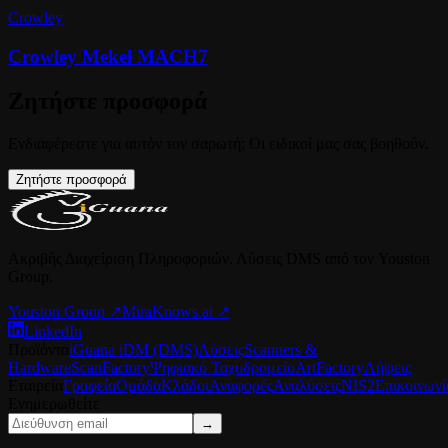
Crowley
Crowley Mekel MACH7
Ζητήστε προσφορά
Ενδιαφέρεστε για αυτόν τον σαρωτή; Οι ειδικοί μας σας βοηθούν.
Ζητήστε προσφορά
Ακριβής Διαχείριση Πληροφοριών. Λύσεις DMS από τον Youston
Group.
Youston Group
↗
MiraKnows.ai ↗
LinkedIn
Προϊόντα
iGuana iDM (DMS)
Λύσεις
Scanners &
Hardware
ScanFactory
Ψηφιακό Ταχυδρομείο
ArtFactory
Λήψεις
Εταιρεία
Γραφεία
Ομάδα
Κλάδοι
Αναφορές
Αναλύσεις
NIS2
Επικοινωνί
Ενημερωθείτε
→