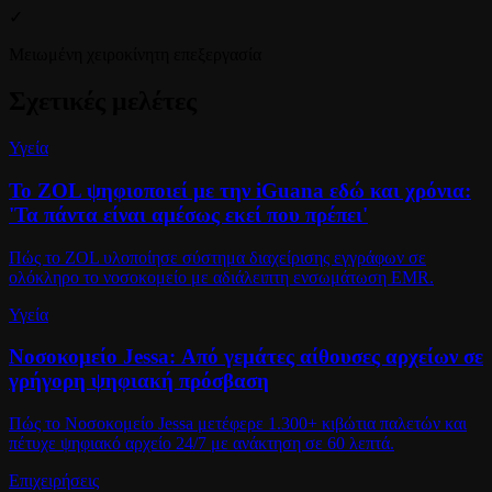
✓
Μειωμένη χειροκίνητη επεξεργασία
Σχετικές μελέτες
Υγεία
Το ZOL ψηφιοποιεί με την iGuana εδώ και χρόνια:
'Τα πάντα είναι αμέσως εκεί που πρέπει'
Πώς το ZOL υλοποίησε σύστημα διαχείρισης εγγράφων σε
ολόκληρο το νοσοκομείο με αδιάλειπτη ενσωμάτωση EMR.
Υγεία
Νοσοκομείο Jessa: Από γεμάτες αίθουσες αρχείων σε
γρήγορη ψηφιακή πρόσβαση
Πώς το Νοσοκομείο Jessa μετέφερε 1.300+ κιβώτια παλετών και
πέτυχε ψηφιακό αρχείο 24/7 με ανάκτηση σε 60 λεπτά.
Επιχειρήσεις