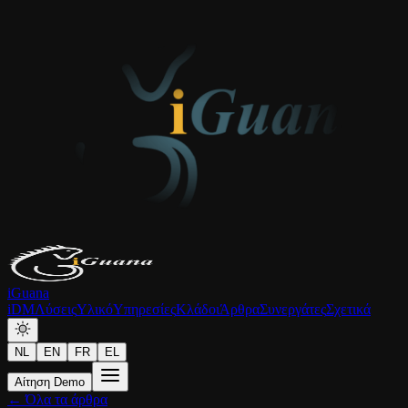
iGuana
iDM
Λύσεις
Υλικό
Υπηρεσίες
Κλάδοι
Άρθρα
Συνεργάτες
Σχετικά
NL
EN
FR
EL
Αίτηση Demo
← Όλα τα άρθρα