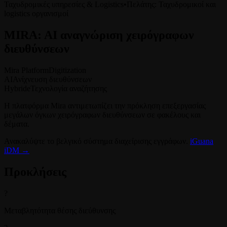
Ταχυδρομικές υπηρεσίες & Logistics
•
Πελάτης
:
Ταχυδρομικοί και
logistics οργανισμοί
MIRA: AI αναγνώριση χειρόγραφων
διευθύνσεων
Mira Platform
Digitization
AI
Ανίχνευση διευθύνσεων
Hybride
Τεχνολογία αναζήτησης
Η πλατφόρμα Mira αντιμετωπίζει την πρόκληση επεξεργασίας
μεγάλων όγκων χειρόγραφων διευθύνσεων σε φακέλους και
δέματα.
Ανακαλύψτε το βελγικό σύστημα διαχείρισης εγγράφων.
iGuana
iDM →
Προκλήσεις
?
Μεταβλητότητα θέσης διεύθυνσης