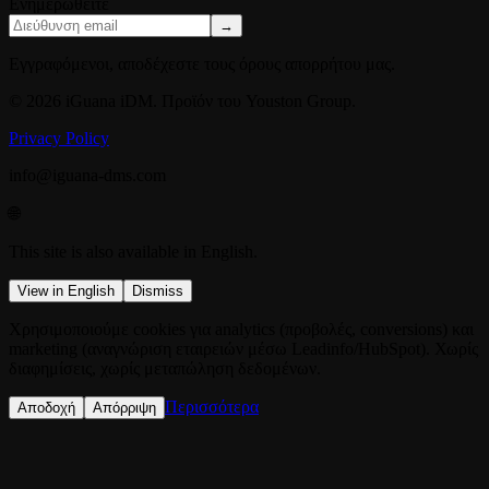
Ενημερωθείτε
→
Εγγραφόμενοι, αποδέχεστε τους όρους απορρήτου μας.
© 2026 iGuana iDM. Προϊόν του Youston Group.
Privacy Policy
info@iguana-dms.com
🌐
This site is also available in English.
View in English
Dismiss
Χρησιμοποιούμε cookies για analytics (προβολές, conversions) και
marketing (αναγνώριση εταιρειών μέσω Leadinfo/HubSpot). Χωρίς
διαφημίσεις, χωρίς μεταπώληση δεδομένων.
Περισσότερα
Αποδοχή
Απόρριψη