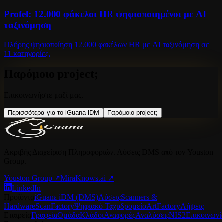
Profel: 12.000 φάκελοι HR ψηφιοποιημένοι με AI
ταξινόμηση
Πλήρης ψηφιοποίηση 12.000 φακέλων HR με AI ταξινόμηση σε
11 κατηγορίες.
Παρόμοιο project;
Επικοινωνήστε μαζί μας.
Περισσότερα για το iGuana iDM
Παρόμοιο project;
Ακριβής Διαχείριση Πληροφοριών. Λύσεις DMS από τον Youston
Group.
Youston Group
↗
MiraKnows.ai ↗
LinkedIn
Προϊόντα
iGuana iDM (DMS)
Λύσεις
Scanners &
Hardware
ScanFactory
Ψηφιακό Ταχυδρομείο
ArtFactory
Λήψεις
Εταιρεία
Γραφεία
Ομάδα
Κλάδοι
Αναφορές
Αναλύσεις
NIS2
Επικοινωνί