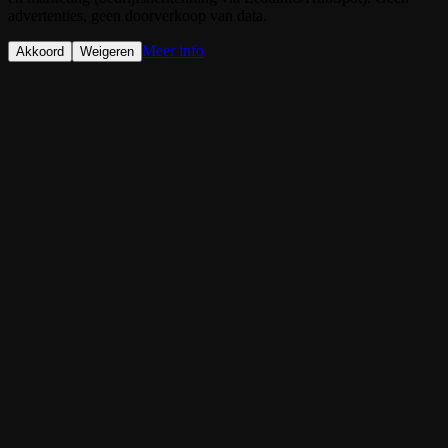
advertenties, geen doorverkoop van data.
Meer info
Akkoord
Weigeren