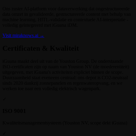
Ons zuster AI-platform voor dataverwerking dat ongestructureerde
data omzet in gevalideerde, gestructureerde content met behulp van
machine learning, HITL-validatie en contextuele AI-interpretatie -
volledig geïntegreerd met iGuana iDM.
Visit miraknows.ai →
Certificaten & Kwaliteit
iGuana maakt deel uit van de Youston Group. De onderstaande
ISO-certificaten zijn op naam van Youston NV (de moederentiteit)
uitgegeven, met iGuana's activiteiten expliciet binnen de scope.
Duurzaamheid staat eveneens centraal: ons depot is CO2-neutraal
sinds 2020 dankzij zonnepanelen en regenwateropvang, en we
werken toe naar een volledig elektrisch wagenpark.
✓
ISO 9001
Kwaliteitsmanagementsysteem (Youston NV, scope dekt iGuana)
✓