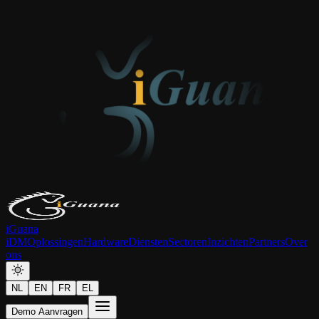
iGuana
iDM
Oplossingen
Hardware
Diensten
Sectoren
Inzichten
Partners
Over
ons
NL
EN
FR
EL
Demo Aanvragen