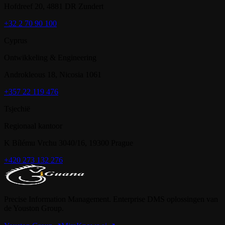
Hofdreef 20, 4881 DR Zundert
+32 2 70 90 100
Cyprus
Ontwikkeling & Engineering
Androkleous 18, Nicosia 1061
+357 22 119 476
Tsjechië
Regionaal kantoor
K Bílému Vrchu 3040/16, 19300 Prague
+420 273 132 276
Precise Information Management. Enterprise DMS oplossingen van
de Youston Group.