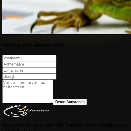
Vraag een demo aan
Demo Aanvragen
Precise Information Management. Enterprise DMS oplossingen van
de Youston Group.