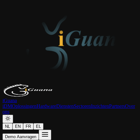
iGuana
iDM
Oplossingen
Hardware
Diensten
Sectoren
Inzichten
Partners
Over
ons
NL
EN
FR
EL
Demo Aanvragen