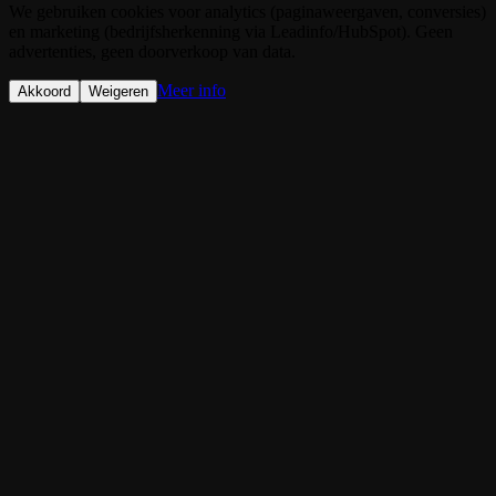
We gebruiken cookies voor analytics (paginaweergaven, conversies)
en marketing (bedrijfsherkenning via Leadinfo/HubSpot). Geen
advertenties, geen doorverkoop van data.
Meer info
Akkoord
Weigeren