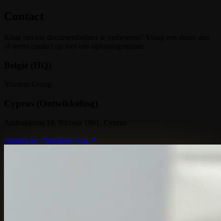
Contact
Klaar om uw documentbeheer te verbeteren? Vraag een demo aan
of neem contact op met ons oplossingenteam.
België (HQ)
Youston Group
Cyprus (Ontwikkeling)
Androkleous 18, Nicosia 1061, Cyprus
youston.be ↗
miraknows.ai ↗