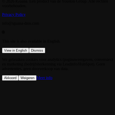
© 2026 iGuana. Een product van de Youston Group. Alle rechten
voorbehouden.
Privacy Policy
info@iguana-dms.com
🌐
This site is also available in English.
View in English
Dismiss
We gebruiken cookies voor analytics (paginaweergaven, conversies)
en marketing (bedrijfsherkenning via Leadinfo/HubSpot). Geen
advertenties, geen doorverkoop van data.
Meer info
Akkoord
Weigeren