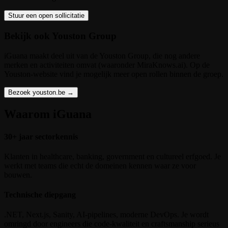
Stuur een open sollicitatie
Bekijk ook Youston Group
iGuana maakt deel uit van de Youston Group, die nog andere
merken en activiteiten omvat (waaronder MiraKnows.ai). Op de
Youston-website vind je mogelijk meer open rollen binnen de groep.
Bezoek youston.be
→
Waarom iGuana
30+ jaar sectorkennis
Klanten in healthcare, banking, government en cultureel erfgoed. Je
werkt met teams die echt de domeinen kennen waar ze voor
bouwen.
Technische diepgang
.NET, Next.js, Sanity, AI-pipelines, moderne DevOps. Je wordt
omringd door engineers die code-kwaliteit en craftsmanship serieus