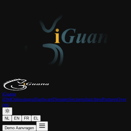
iGuana
iDM
Oplossingen
Hardware
Diensten
Sectoren
Inzichten
Partners
Over
ons
NL
EN
FR
EL
Demo Aanvragen