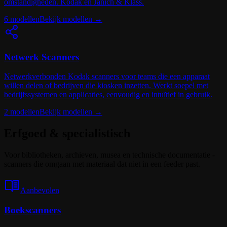
omstandigheden. Kodak en Janich & Klass.
6
modellen
Bekijk modellen
→
Netwerk Scanners
Netwerkverbonden Kodak scanners voor teams die een apparaat
willen delen of bedrijven die kiosken inzetten. Werkt soepel met
bedrijfssystemen en applicaties, eenvoudig en intuïtief in gebruik.
2
modellen
Bekijk modellen
→
Erfgoed & specialistisch
Voor bibliotheken, archieven, musea en technische documentatie -
scanners die omgaan met materiaal dat niet in een feeder past.
Aanbevolen
Boekscanners