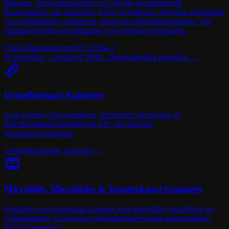
Manuele, semi-automatische en volledig gerobotiseerde
boekscanners van Zeutschel, SMA en Qidenus. Speciaal ontwikkeld
voor bibliotheken, archieven, musea en erfgoedorganisaties. Van
standaardwerken tot zeldzame en kwetsbare exemplaren.
FADGI
Metamorfoze
ISO 19264-1
10
modellen · Zeutschel, SMA, Qidenus
Bekijk modellen
→
Grootformaat Scanners
Scan kaarten, blauwdrukken, technische tekeningen en
breedformaatdocumenten tot A0+ met precisie
kleurnauwkeurigheid.
5
modellen
Bekijk modellen
→
Microfilm, Microfiche & Vensterkaart Scanners
Productie- en on-demand scanners voor microfilm, microfiche en
vensterkaarten. Converteer erfgoedarchieven naar doorzoekbare
digitale bestanden.