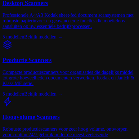
Desktop Scanners
Professionele A4/A3 Kodak sheet-fed document scansystemen met
robuuste papierinvoer en geavanceerde functies die moeiteloos
aansluiten op uw essentiële bedrijfsprocessen.
5
modellen
Bekijk modellen
→
Productie Scanners
Compacte productiescanners voor organisaties die dagelijks middel
tot grote hoeveelheden documenten verwerken. Kodak en Janich &
Klass MF-serie.
5
modellen
Bekijk modellen
→
Hoogvolume Scanners
Robuuste productiescanners voor zeer hoog volume, ontworpen
voor continu 24/7 gebruik onder de meest veeleisende