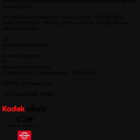
fabrikanten. Installatie, onderhoud en technische ondersteuning door
ons eigen team.
Als officiële distributeur van Kodak scanners, ZEUTSCHEL,
SMA, CROWLEY, ROWE, Qidenus en meer. Eén partner voor
elke scanbehoefte.
30+
jaar hardware-ervaring
7
scanner-categorieën
9
toonaangevende merken
Conform FADGI · Metamorfoze · ISO 19264-1
Officiële distributeur van
9
toonaangevende merken