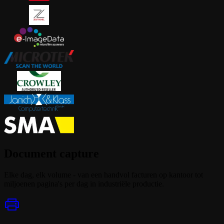
Document capture
Elke dag, elk volume - van een handvol facturen op kantoor tot
miljoenen pagina's per dag in industriële productie.