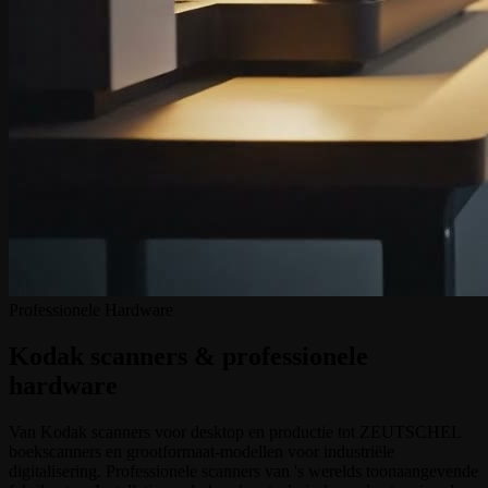
Professionele Hardware
Kodak scanners & professionele
hardware
Van Kodak scanners voor desktop en productie tot ZEUTSCHEL
boekscanners en grootformaat-modellen voor industriële
digitalisering. Professionele scanners van 's werelds toonaangevende