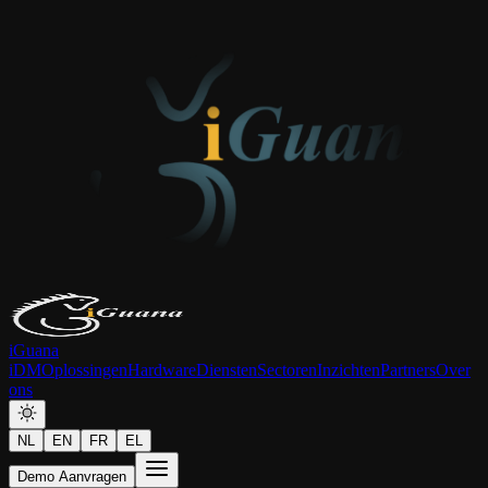
iGuana
iDM
Oplossingen
Hardware
Diensten
Sectoren
Inzichten
Partners
Over
ons
NL
EN
FR
EL
Demo Aanvragen