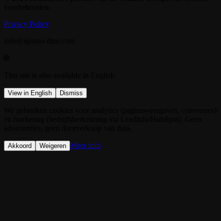
voorbehouden.
Privacy Policy
info@iguana-dms.com
🌐
This site is also available in English.
View in English
Dismiss
We gebruiken cookies voor analytics (paginaweergaven, conversies)
en marketing (bedrijfsherkenning via Leadinfo/HubSpot). Geen
advertenties, geen doorverkoop van data.
Meer info
Akkoord
Weigeren