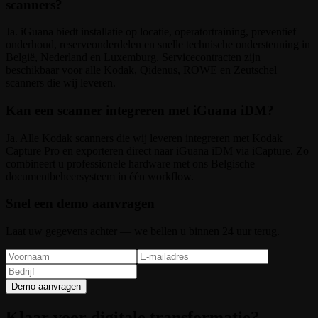
scanners?
Ja. iGuana biedt installatie op locatie, operatortraining, preventief
onderhoud, reserveonderdelen en snelle technische ondersteuning in
België, Nederland en Luxemburg. Servicecontracten zijn
beschikbaar voor alle Kodak, Qidenus, ROWE en Zeutschel
scanners die wij leveren.
Kan een scanner integreren met iGuana iDM?
Ja. Alle Kodak scanners die wij leveren integreren met Kodak
Capture Pro en exporteren direct naar iGuana iDM via iCapture. Zo
combineert u professionele hardware met ons Belgische
documentbeheersysteem in één workflow.
Snel een demo aanvragen
Laat uw gegevens achter — we bellen u binnen 24 uur terug.
Demo aanvragen
Klaar voor digitale transformatie?