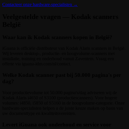
Contacteer onze hardware-specialisten
→
Veelgestelde vragen — Kodak scanners
België
Waar kan ik Kodak scanners kopen in België?
iGuana is officiële distributeur van Kodak Alaris scanners in België.
Wij leveren desktop-, productie- en hoogvolume-scanners met
installatie, training en onderhoud vanuit Zaventem. Vraag een
offerte via iguana-idm.com/nl/contact.
Welke Kodak scanner past bij 50.000 pagina's per
dag?
Voor productievolume tot 50.000 pagina's/dag adviseren wij de
Kodak Alaris i4650 of S3100 (productiescanners). Voor hogere
volumes: i4850, i5850 of S5160 in de hoogvolume-categorie. Onze
hardware-specialisten helpen u de juiste keuze maken op basis van
uw documenttype en kwaliteitsvereisten.
Levert iGuana ook onderhoud en service voor