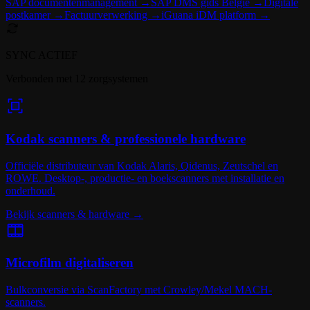
SAP documentenmanagement →
SAP DMS gids België →
Digitale
postkamer →
Factuurverwerking →
iGuana iDM platform →
SYNC ACTIEF
Verbonden met 12 zorgsystemen
Kodak scanners & professionele hardware
Officiële distributeur van Kodak Alaris, Qidenus, Zeutschel en
ROWE. Desktop-, productie- en boekscanners met installatie en
onderhoud.
Bekijk scanners & hardware
→
Microfilm digitaliseren
Bulkconversie via ScanFactory met Crowley/Mekel MACH-
scanners.