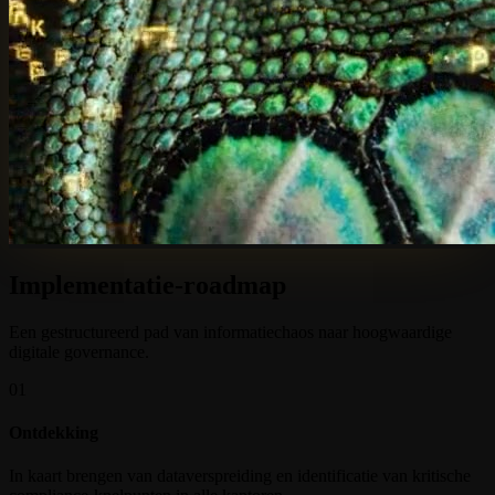
Implementatie-roadmap
Een gestructureerd pad van informatiechaos naar hoogwaardige
digitale governance.
01
Ontdekking
In kaart brengen van dataverspreiding en identificatie van kritische