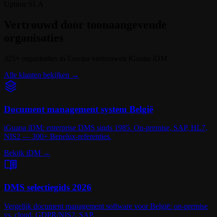
Uptime SLA
Vertrouwd door toonaangevende
organisaties
325
+
organisaties in Europa vertrouwen iGuana iDM
Alle klanten bekijken
→
Document management system België
iGuana iDM: enterprise DMS sinds 1985. On-premise, SAP, HL7,
NIS2 — 300+ Benelux-referenties.
Bekijk iDM
→
DMS selectiegids 2026
Vergelijk document management software voor België: on-premise
vs. cloud, GDPR/NIS2, SAP.