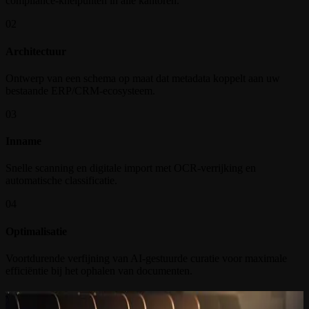
compliance-knelpunten in alle kantoren.
02
Architectuur
Ontwerp van een schema op maat dat metadata koppelt aan uw
bestaande ERP/CRM-ecosysteem.
03
Inname
Snelle scanning en digitale import met OCR-verrijking en
automatische classificatie.
04
Optimalisatie
Voortdurende verfijning van AI-gestuurde curatie voor maximale
efficiëntie bij het ophalen van documenten.
Laatste inzichten