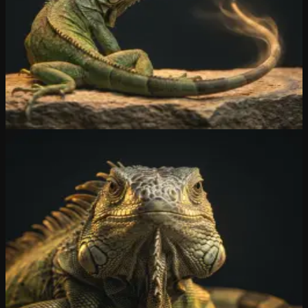
autotomie heet. De predator blijft met het afgeworpen stuk achter, de
leguaan ontsnapt, en binnen maanden groeit een nieuwe staart terug.
Niets gaat blijvend verloren.
iGuana iDM volgt dezelfde logica. Elke wijziging wordt versie na
versie bewaard, elk gewist document is terug te halen, elke
ransomware-aanval is ongedaan te maken. Per ongeluk
overschreven, verwijderd of versleuteld? Een klik, oude versie
terug. Alsof het nooit gebeurd is.
Ontdek iGuana iDM →
Waarom iGuana
Leguanen halen twintig jaar. Twee
generaties kantoormedewerkers.
De groene leguaan wordt in gevangenschap 15 tot 20 jaar oud.
Langer dan bijna elke andere hagedis. Een leguaan die vandaag bij
u binnenkomt, ziet u bij uw pensioen nog steeds.
iGuana iDM volgt dezelfde logica. Notariele akten bewaart u 30
jaar, medische dossiers 30 jaar, bouwplannen 30 jaar. Onze retentie-
schema's houden documenten beschikbaar zolang de wet het vereist,
en vernietigen ze automatisch zodra dat niet meer mag. U vergeet