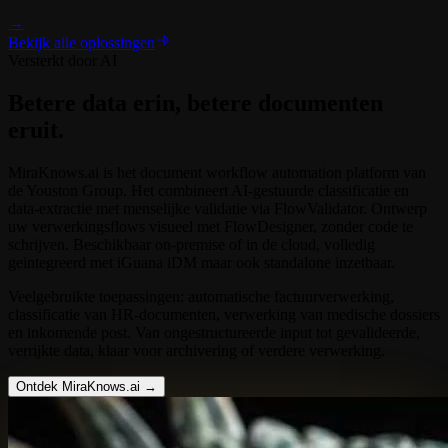
→
Bekijk alle oplossingen
Versterkt door AI
Betere data erin,
betere documenten
eruit.
MiraKnows.ai is het document workflow automation platform van
de Youston Group. Het combineert AI-gestuurde classificatie en
data-extractie met menselijke validatie via FlowValidator. Ontwerp
uw verwerkingsflows visueel met FlowDesigner, zonder code te
schrijven. Beschikbaar on-premise of in de cloud, volledig
geintegreerd met iGuana iDM maar ook standalone inzetbaar.
Veelgebruikte toepassingen: automatische factuurverwerking,
classificatie van HR-documenten, verwerking van medische dossiers
en inkomende post. Van ongestructureerde input tot gevalideerde,
verrijkte data, klaar voor archivering of verdere verwerking.
Ontdek MiraKnows.ai →