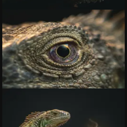
Ontdek iGuana iDM →
Waarom iGuana
Leguanen zien meer dan u. Letterlijk.
Hun ogen zijn tetrachromatisch en registreren licht tot in ultraviolet.
Kleurnuances en patronen waar wij blind voor zijn. Een effen blad
papier ziet een leguaan als een oppervlak vol detail.
iGuana iDM volgt dezelfde logica. OCR, handschriftherkenning en
full-text indexering lezen wat ogenschijnlijk onzichtbaar is: elke
factuurnaam, elk contractnummer, elke handgeschreven
aantekening. U typt drie woorden. Uit tien jaar archief verschijnt het
document dat u nodig heeft.
Ontdek iGuana iDM →
Waarom iGuana
Een leguaan verliest z'n staart zonder
ermee te zitten.
Bij gevaar breekt de staart spontaan af. Een afweermechanisme dat