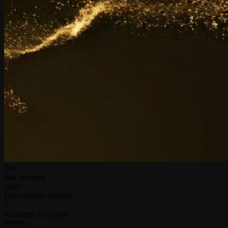
30+
Jaar ervaring
10M+
Documenten beheerd
5
Kantoren in Europa
99.9%