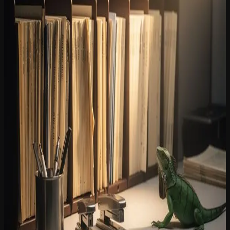
Alle artikelen
→
Artikel
AI in documentbeheer: hoe iGuana iDM slimmer
werkt
Artificiële intelligentie is geen bijzaak bij iGuana iDM. Het zit
ingebouwd in de kern van het platform en versnelt
documentclassificatie, gegevensextractie en workflows.
28 juli 2026
Whitepaper
AI en documentverwerking: hype of echte tijdwinst
voor uw archief?
De EU AI Act treedt gefaseerd in werking en organisaties willen nu
weten welke AI-toepassingen veilig en compliant inzetbaar zijn
binnen hun documentprocessen.
21 juli 2026
Artikel