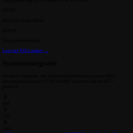
zorgregelgeving en sectorspecifieke vereisten.
GDPR
Recht op vergetelheid
HIPAA
Privacybescherming
Lees het NIS2-artikel →
Systeemintegratie
Naadloze integratie met ziekenhuisinformatiesystemen (HIS),
laboratoriumsystemen (LIS) en ERP-systemen via het HL7-
protocol.
HIS
LIS
ERP