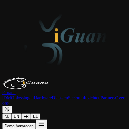
iGuana
iDM
Oplossingen
Hardware
Diensten
Sectoren
Inzichten
Partners
Over
ons
NL
EN
FR
EL
Demo Aanvragen