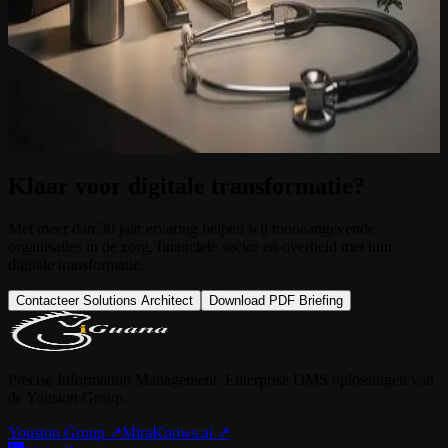
Personeelsdossiers in iGuana iDM: van ziekenhuis
tot HR
Ziekenhuizen die iGuana iDM gebruiken voor patientendossiers,
kiezen er vaak ook voor om hun personeelsdossiers in hetzelfde
platform te beheren.
15 juli 2026
Klaar voor digitale transformatie?
Met meer dan 30 jaar ervaring helpen wij toonaangevende
organisaties in de zorg, financiele sector en overheid met hun
digitale transformatie.
Contacteer Solutions Architect
Download PDF Briefing
Precise Information Management. Enterprise DMS oplossingen van
de Youston Group.
Youston Group
↗
MiraKnows.ai ↗