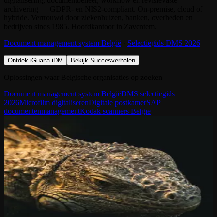
digitalisering, documentbeheer, workflow en revisievaste
archivering — GDPR- en NIS2-compliant. On-premise, cloud of
hybride. Vertrouwd door ziekenhuizen, banken, overheden en
bedrijven sinds 1985. Hoofdkantoor in Zaventem.
Document management system België
·
Selectiegids DMS 2026
Ontdek iGuana iDM
Bekijk Succesverhalen
Oplossingen waar Belgische organisaties op zoeken
Document management system België
DMS selectiegids
2026
Microfilm digitaliseren
Digitale postkamer
SAP
documentenmanagement
Kodak scanners België
Waarom iGuana
Leguanen hebben een derde oog. Echt.
Bovenop hun kop zit een parietal eye. Een fotoreceptor die licht en
beweging blijft registreren, zelfs als de gewone ogen sluiten. Altijd
waakzaam, altijd bewust van wat er in hun omgeving verandert.
iGuana iDM volgt dezelfde logica. Elke mutatie, elke toegang, elke
download wordt vastgelegd in een auditeerbaar spoor. Als de NIS2-
controleur of GDPR-auditor aanbelt, staat uw antwoord al klaar.