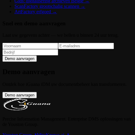
Gids: digitalisering archieven België
→
ScanFactory grootschalig scannen
→
ArtFactory erfgoed
→
Snel een demo aanvragen
Laat uw gegevens achter — we bellen u binnen 24 uur terug.
Demo aanvragen
Demo aanvragen
Ontdek hoe iGuana iDM uw documentbeheer kan transformeren.
Demo aanvragen
Precise Information Management. Enterprise DMS oplossingen van
de Youston Group.
Youston Group
↗
MiraKnows.ai ↗