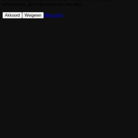
advertenties, geen doorverkoop van data.
Meer info
Akkoord
Weigeren