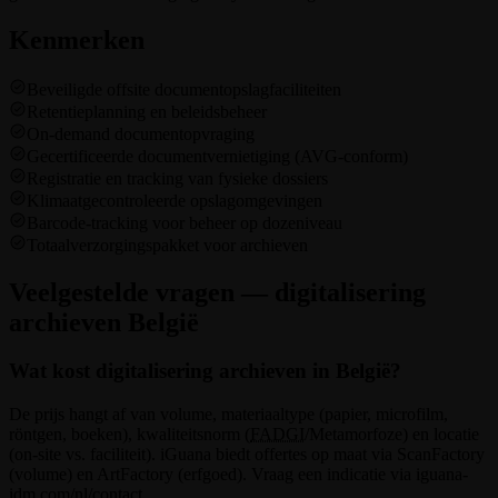
Kenmerken
Beveiligde offsite documentopslagfaciliteiten
Retentieplanning en beleidsbeheer
On-demand documentopvraging
Gecertificeerde documentvernietiging (AVG-conform)
Registratie en tracking van fysieke dossiers
Klimaatgecontroleerde opslagomgevingen
Barcode-tracking voor beheer op dozeniveau
Totaalverzorgingspakket voor archieven
Veelgestelde vragen — digitalisering
archieven België
Wat kost digitalisering archieven in België?
De prijs hangt af van volume, materiaaltype (papier, microfilm,
röntgen, boeken), kwaliteitsnorm (
FADGI
/Metamorfoze) en locatie
(on-site vs. faciliteit). iGuana biedt offertes op maat via ScanFactory
(volume) en ArtFactory (erfgoed). Vraag een indicatie via iguana-
idm.com/nl/contact.