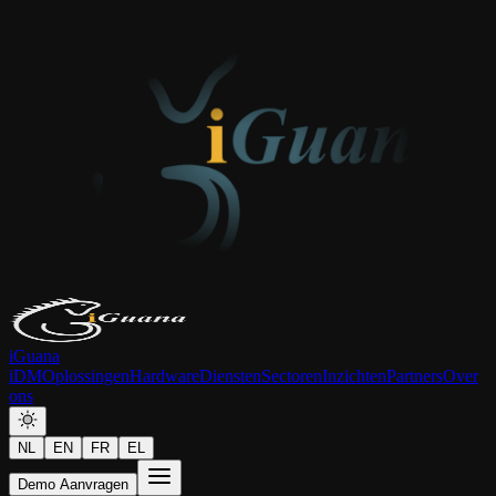
iGuana
iDM
Oplossingen
Hardware
Diensten
Sectoren
Inzichten
Partners
Over
ons
NL
EN
FR
EL
Demo Aanvragen