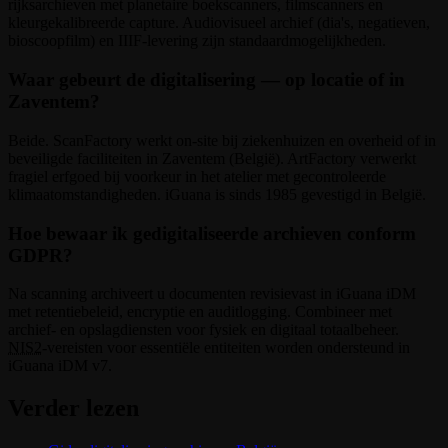
rijksarchieven met planetaire boekscanners, filmscanners en
kleurgekalibreerde capture. Audiovisueel archief (dia's, negatieven,
bioscoopfilm) en IIIF-levering zijn standaardmogelijkheden.
Waar gebeurt de digitalisering — op locatie of in
Zaventem?
Beide. ScanFactory werkt on-site bij ziekenhuizen en overheid of in
beveiligde faciliteiten in Zaventem (België). ArtFactory verwerkt
fragiel erfgoed bij voorkeur in het atelier met gecontroleerde
klimaatomstandigheden. iGuana is sinds 1985 gevestigd in België.
Hoe bewaar ik gedigitaliseerde archieven conform
GDPR?
Na scanning archiveert u documenten revisievast in iGuana iDM
met retentiebeleid, encryptie en auditlogging. Combineer met
archief- en opslagdiensten voor fysiek en digitaal totaalbeheer.
NIS2
-vereisten voor essentiële entiteiten worden ondersteund in
iGuana iDM v7.
Verder lezen