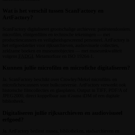
Wat is het verschil tussen ScanFactory en
ArtFactory?
ScanFactory digitaliseert grootschalige archieven: patiëntendossiers,
microfilm, röntgenfilms en technische tekeningen — met
productiescanners en veiligheidsgescreend personeel. ArtFactory is
het erfgoedatelier voor rijksarchieven, audiovisuele collecties,
zeldzame boeken en museumobjecten — met museumkwaliteit
volgens
FADGI
, Metamorfoze en ISO 19264-1.
Kunnen jullie microfilm en microfiche digitaliseren?
Ja. ScanFactory beschikt over Crowley/Mekel microfilm- en
microfichescanners voor bulkconversie. ArtFactory verwerkt ook
historische filmcollecties en glasplaten. Output in TIFF, PDF/A of
JPEG2000, direct koppelbaar aan iGuana iDM of een digitale
bibliotheek.
Digitaliseren jullie rijksarchieven en audiovisueel
erfgoed?
Ja. ArtFactory bedient musea, bibliotheken, stadsarchieven en