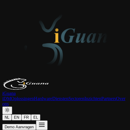
iGuana
iDM
Oplossingen
Hardware
Diensten
Sectoren
Inzichten
Partners
Over
ons
NL
EN
FR
EL
Demo Aanvragen