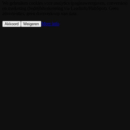
We gebruiken cookies voor analytics (paginaweergaven, conversies)
en marketing (bedrijfsherkenning via Leadinfo/HubSpot). Geen
advertenties, geen doorverkoop van data.
Meer info
Akkoord
Weigeren