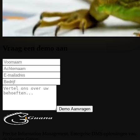
Vraag een demo aan
Demo Aanvragen
Precise Information Management. Enterprise DMS oplossingen van
de Youston Group.