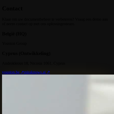
Contact
Klaar om uw documentbeheer te verbeteren? Vraag een demo aan
of neem contact op met ons oplossingenteam.
België (HQ)
Youston Group
Cyprus (Ontwikkeling)
Androkleous 18, Nicosia 1061, Cyprus
youston.be ↗
miraknows.ai ↗